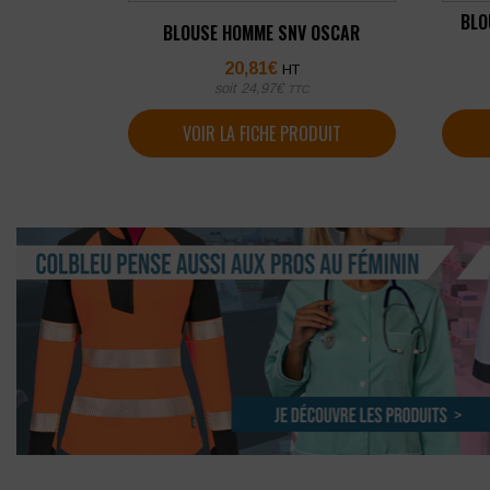
BLO
BLOUSE HOMME SNV OSCAR
20,81
€
HT
soit
24,97
€
TTC
VOIR LA FICHE PRODUIT