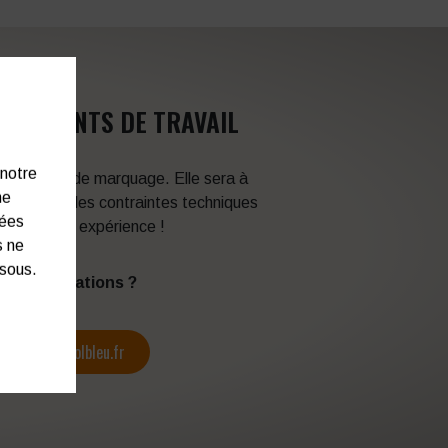
VÊTEMENTS DE TRAVAIL
 notre
 techniques de marquage. Elle sera à
ne
en fonction des contraintes techniques
nées
itez de son expérience !
s ne
ssous.
s d’informations ?
contact@colbleu.fr