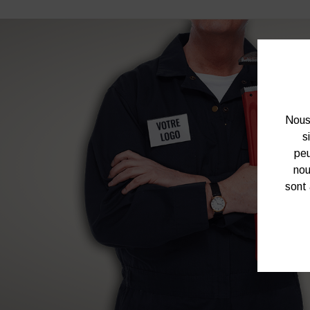
Nous 
s
peu
nou
sont 