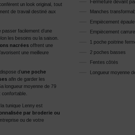
Fermeture devant par
nfèrent un look original, tout
Manches transformab
ment de travail destiné aux
Empiècement épaules
 passer facilement d’une
Empiècement carrure
on les besoins ou la saison.
1 poche poitrine ferm
ions nacrées
offrent une
2 poches basses
 favorisent une meilleure
Fentes côtés
dispose d’
une poche
Longueur moyenne de 7
ses
afin de garder les
 Sa longueur moyenne de 79
 confortable.
 la tunique Lenny est
onnalisée par broderie ou
entreprise ou de votre