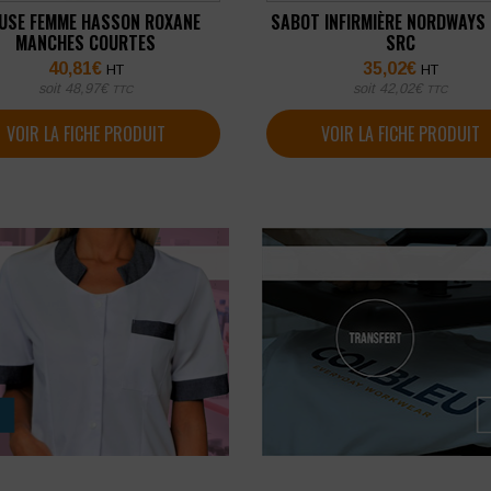
USE FEMME HASSON ROXANE
SABOT INFIRMIÈRE NORDWAYS
MANCHES COURTES
SRC
40,81
€
35,02
€
HT
HT
soit
48,97
€
soit
42,02
€
TTC
TTC
VOIR LA FICHE PRODUIT
VOIR LA FICHE PRODUIT