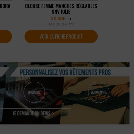
 BORA
BLOUSE FEMME MANCHES RÉGLABLES
SNV JULIE
30,08
€
HT
soit
36,10
€
TTC
VOIR LA FICHE PRODUIT