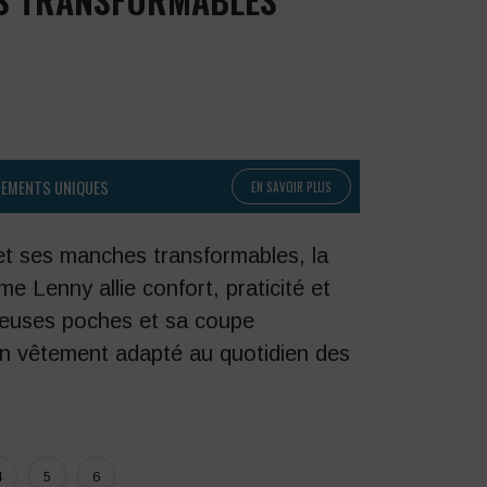
PEMENTS UNIQUES
EN SAVOIR PLUS
et ses manches transformables, la
e Lenny allie confort, praticité et
euses poches et sa coupe
 un vêtement adapté au quotidien des
4
5
6