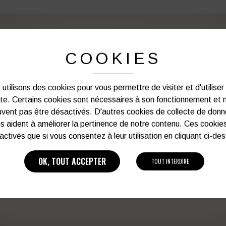
COOKIES
PERSONNALISATION DE VOS 
utilisons des cookies pour vous permettre de visiter et d'utiliser
Notre graphiste connait les produits et les
ite. Certains cookies sont nécessaires à son fonctionnement et 
votre service afin d’optimiser votre support 
vent pas être désactivés. D'autres cookies de collecte de don
et de vos besoins d’image. Prof
s aident à améliorer la pertinence de notre contenu. Ces cookie
activés que si vous consentez à leur utilisation en cliquant ci-de
Vous souhaitez avoir plu
OK, TOUT ACCEPTER
TOUT INTERDIRE
03 27 28 87 86