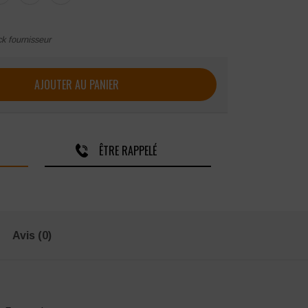
ck fournisseur
travail homme HASSON LENNY manches transformables
AJOUTER AU PANIER
ÊTRE RAPPELÉ
Avis (0)