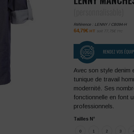
(personnalisable)
Référence :
LENNY / CB094-H
64,79
€
HT
soit
77,75
€
TTC
RENDEZ VOS ÉQUI
Avec son style denim 
tunique de travail homm
modernité. Ses nombr
fonctionnelle en font
professionnels.
Tailles N°
0
1
2
3