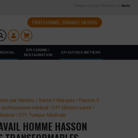
Cliquez ici pour effectuer un
devis
PROFESSIONNEL, DEMANDEZ UN DEVIS
EPI CUISINE /
 MÉDICAL
EPI AUTRES MÉTIERS
RESTAURATION
nels par Métiers
/
Santé
//
Marques
/
Hasson
//
 professionnel médical
/
EPI Métiers santé
/
édecin
/
EPI Tunique Médicale
RAVAIL HOMME HASSON
S TRANSFORMABLES