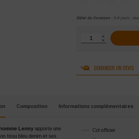
Délai de livraison :
5-8 jours - sto
quantité de Tunique de 
DEMANDER UN DEVIS
ion
Composition
Informations complémentaires
l homme Lenny
apporte une
Col officier
on tissu bleu denim et ses