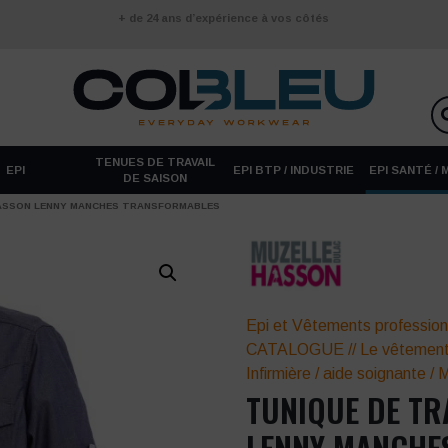
+ de 24 ans d’expérience à vos côtés
TENUES DE TRAVAIL
EPI
EPI BTP / INDUSTRIE
EPI SANTÉ /
DE SAISON
HASSON LENNY MANCHES TRANSFORMABLES
Epi et Vêtements profession
CATALOGUE
//
Le vêtement
Infirmière / aide soignante
/
M
TUNIQUE DE T
LENNY MANCHE