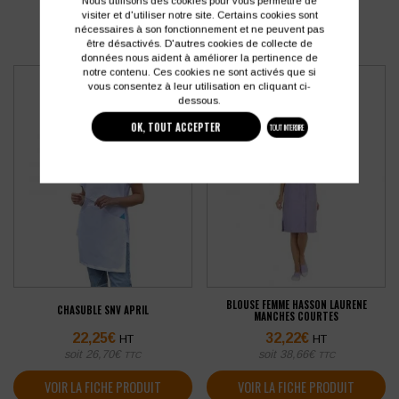
Nous utilisons des cookies pour vous permettre de
visiter et d'utiliser notre site. Certains cookies sont
nécessaires à son fonctionnement et ne peuvent pas
être désactivés. D'autres cookies de collecte de
données nous aident à améliorer la pertinence de
notre contenu. Ces cookies ne sont activés que si
vous consentez à leur utilisation en cliquant ci-
dessous.
OK, TOUT ACCEPTER
TOUT INTERDIRE
BLOUSE FEMME HASSON LAURENE
CHASUBLE SNV APRIL
MANCHES COURTES
22,25
€
32,22
€
HT
HT
soit
26,70
€
soit
38,66
€
TTC
TTC
VOIR LA FICHE PRODUIT
VOIR LA FICHE PRODUIT