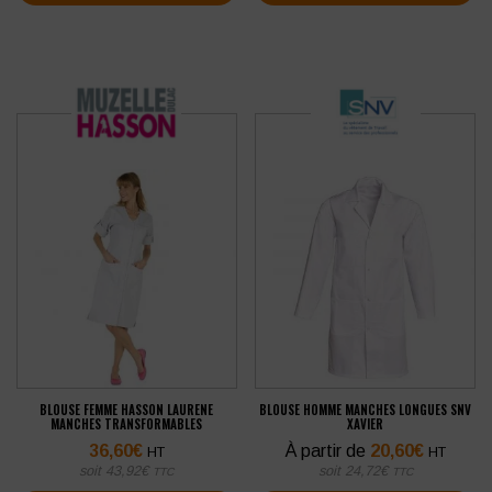
BLOUSE FEMME HASSON LAURENE
BLOUSE HOMME MANCHES LONGUES SNV
MANCHES TRANSFORMABLES
XAVIER
36,60
€
À partir de
20,60
€
HT
HT
soit
43,92
€
soit
24,72
€
TTC
TTC