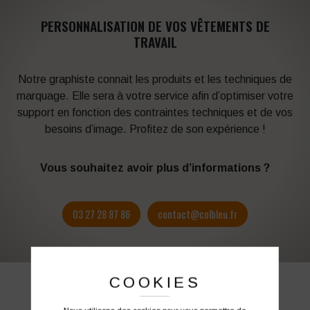
PERSONNALISATION DE VOS VÊTEMENTS DE
TRAVAIL
Notre graphiste connait les produits et les techniques de
marquage. Elle sera à votre service afin d’optimiser votre
support en fonction des contraintes techniques et de vos
besoins d’image. Profitez de son expérience !
Vous souhaitez avoir plus d’informations ?
03 27 28 87 86
contact@colbleu.fr
COOKIES
PRODUITS SIMILAIRES