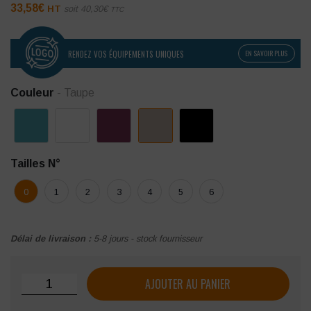
33,58
€
HT
soit
40,30
€
TTC
RENDEZ VOS ÉQUIPEMENTS UNIQUES
EN SAVOIR PLUS
Couleur
- Taupe
Tailles N°
0
1
2
3
4
5
6
Délai de livraison :
5-8 jours - stock fournisseur
quantité de Tunique femme SNV Odile
AJOUTER AU PANIER