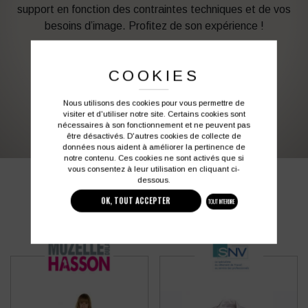
support en fonction des contraintes techniques et de vos
besoins d’image. Profitez de son expérience !
Vous souhaitez avoir plus d’informations ?
COOKIES
Nous utilisons des cookies pour vous permettre de
03 27 28 87 86
contact@colbleu.fr
visiter et d'utiliser notre site. Certains cookies sont
nécessaires à son fonctionnement et ne peuvent pas
être désactivés. D'autres cookies de collecte de
données nous aident à améliorer la pertinence de
notre contenu. Ces cookies ne sont activés que si
vous consentez à leur utilisation en cliquant ci-
dessous.
PRODUITS SIMILAIRES
OK, TOUT ACCEPTER
TOUT INTERDIRE