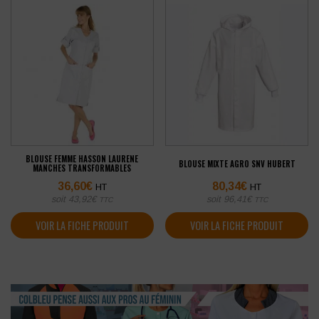
BLOUSE FEMME HASSON LAURENE
BLOUSE MIXTE AGRO SNV HUBERT
MANCHES TRANSFORMABLES
36,60
€
80,34
€
HT
HT
soit
43,92
€
soit
96,41
€
TTC
TTC
VOIR LA FICHE PRODUIT
VOIR LA FICHE PRODUIT