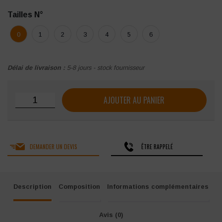
Tailles N°
0
1
2
3
4
5
6
Délai de livraison :
5-8 jours - stock fournisseur
quantité de Tunique Femme Hasson Clothilde à manches co
AJOUTER AU PANIER
DEMANDER UN DEVIS
ÊTRE RAPPELÉ
Description
Composition
Informations complémentaires
Avis (0)