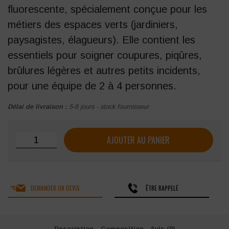
fluorescente, spécialement conçue pour les
métiers des espaces verts (jardiniers,
paysagistes, élagueurs). Elle contient les
essentiels pour soigner coupures, piqûres,
brûlures légères et autres petits incidents,
pour une équipe de 2 à 4 personnes.
Délai de livraison :
5-8 jours - stock fournisseur
quantité de Trousse ESPACES VERTS FARMOR en PU 2/
AJOUTER AU PANIER
DEMANDER UN DEVIS
ÊTRE RAPPELÉ
Description
Composition
Avis (0)