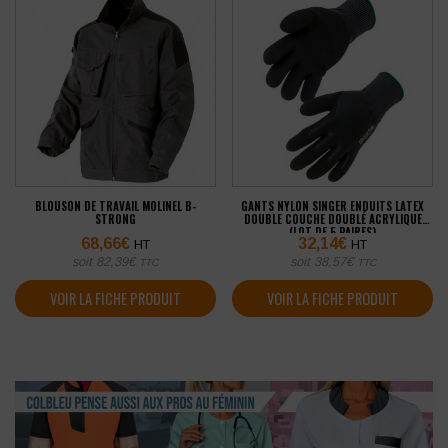
BLOUSON DE TRAVAIL MOLINEL B-
GANTS NYLON SINGER ENDUITS LATEX
STRONG
DOUBLE COUCHE DOUBLÉ ACRYLIQUE
(LOT DE 5 PAIRES)
68,66
€
32,14
€
HT
HT
soit
82,39
€
soit
38,57
€
TTC
TTC
VOIR LA FICHE PRODUIT
VOIR LA FICHE PRODUIT