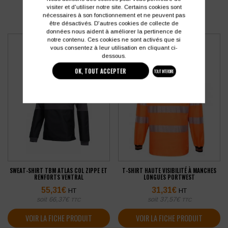
visiter et d'utiliser notre site. Certains cookies sont
nécessaires à son fonctionnement et ne peuvent pas
être désactivés. D'autres cookies de collecte de
données nous aident à améliorer la pertinence de
notre contenu. Ces cookies ne sont activés que si
vous consentez à leur utilisation en cliquant ci-
dessous.
OK, TOUT ACCEPTER
TOUT INTERDIRE
SWEAT-SHIRT TBM ATLAS COL ZIPPE ET
T-SHIRT HAUTE VISIBILITÉ À MANCHES
RENFORTS VENTRAL
LONGUES PORTWEST
55,31
€
31,31
€
HT
HT
soit
66,37
€
soit
37,57
€
TTC
TTC
VOIR LA FICHE PRODUIT
VOIR LA FICHE PRODUIT