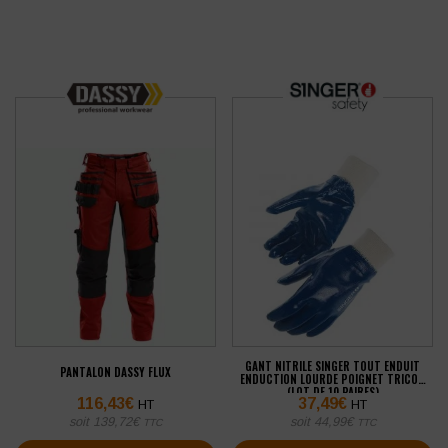
GANT NITRILE SINGER TOUT ENDUIT
PANTALON DASSY FLUX
ENDUCTION LOURDE POIGNET TRICOT
(LOT DE 10 PAIRES)
116,43
€
37,49
€
HT
HT
soit
139,72
€
soit
44,99
€
TTC
TTC