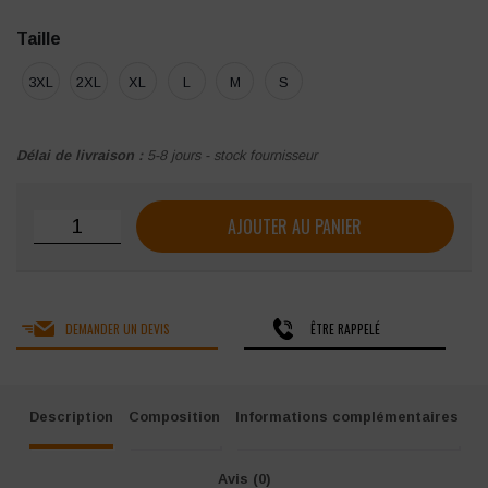
Taille
3XL
2XL
XL
L
M
S
Délai de livraison :
5-8 jours - stock fournisseur
quantité de TEE SHIRT TBM TITAN COL ROND ET R
AJOUTER AU PANIER
DEMANDER UN DEVIS
ÊTRE RAPPELÉ
Description
Composition
Informations complémentaires
Avis (0)