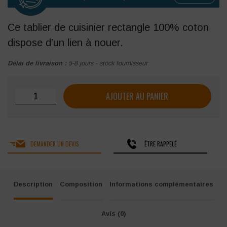
Ce tablier de cuisinier rectangle 100% coton
dispose d’un lien à nouer.
Délai de livraison :
5-8 jours - stock fournisseur
quantité de Tablier de cuisinier LMA TRAITEUR
AJOUTER AU PANIER
DEMANDER UN DEVIS
ÊTRE RAPPELÉ
Description
Composition
Informations complémentaires
Avis (0)