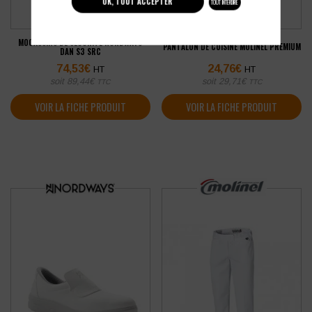
OK, TOUT ACCEPTER
TOUT INTERDIRE
MOCASSINS DE SÉCURITÉ NORDWAYS
PANTALON DE CUISINE MOLINEL PREMIUM
DAN S3 SRC
74,53
€
24,76
€
HT
HT
soit
89,44
€
soit
29,71
€
TTC
TTC
VOIR LA FICHE PRODUIT
VOIR LA FICHE PRODUIT