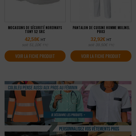
MOCASSINS DE SÉCURITÉ NORDWAYS
PANTALON DE CUISINE HOMME MOLINEL
TONY S2 SRC
PB03
42,58
€
32,92
€
HT
HT
soit
51,10
€
soit
39,50
€
TTC
TTC
VOIR LA FICHE PRODUIT
VOIR LA FICHE PRODUIT