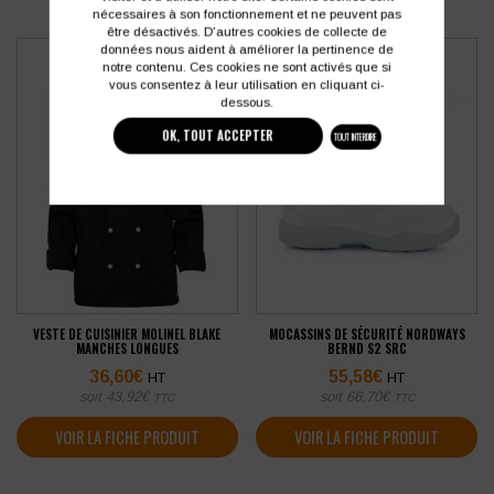
nécessaires à son fonctionnement et ne peuvent pas
être désactivés. D'autres cookies de collecte de
données nous aident à améliorer la pertinence de
notre contenu. Ces cookies ne sont activés que si
vous consentez à leur utilisation en cliquant ci-
dessous.
OK, TOUT ACCEPTER
TOUT INTERDIRE
VESTE DE CUISINIER MOLINEL BLAKE
MOCASSINS DE SÉCURITÉ NORDWAYS
MANCHES LONGUES
BERND S2 SRC
36,60
€
55,58
€
HT
HT
soit
43,92
€
soit
66,70
€
TTC
TTC
VOIR LA FICHE PRODUIT
VOIR LA FICHE PRODUIT