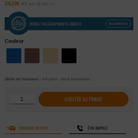
24,10
€
HT
soit
28,92
€
TTC
RENDEZ VOS ÉQUIPEMENTS UNIQUES
EN SAVOIR PLUS
Couleur
Délai de livraison :
5-8 jours - stock fournisseur
quantité de Tablier de cuisine SNV BARRY
AJOUTER AU PANIER
DEMANDER UN DEVIS
ÊTRE RAPPELÉ