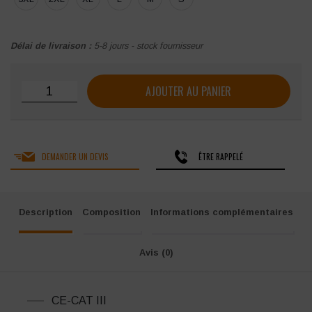
Délai de livraison :
5-8 jours - stock fournisseur
quantité de T-Shirt PORTWEST manches longues Flamme ré
AJOUTER AU PANIER
DEMANDER UN DEVIS
ÊTRE RAPPELÉ
Description
Composition
Informations complémentaires
Avis (0)
CE-CAT III