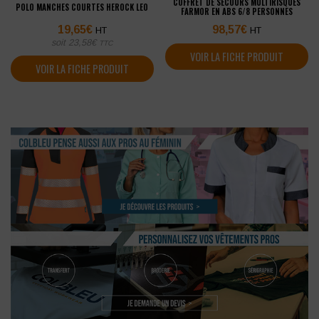
COFFRET DE SECOURS MULTIRISQUES
POLO MANCHES COURTES HEROCK LEO
FARMOR EN ABS 6/8 PERSONNES
19,65
€
98,57
€
HT
HT
soit
23,58
€
TTC
VOIR LA FICHE PRODUIT
VOIR LA FICHE PRODUIT