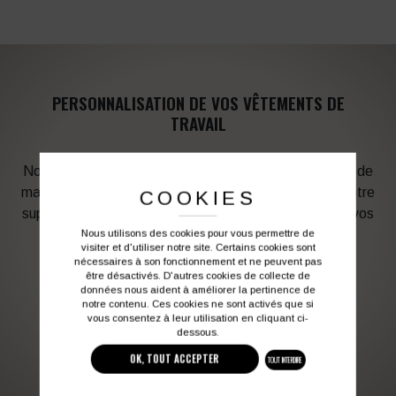
PERSONNALISATION DE VOS VÊTEMENTS DE
TRAVAIL
Notre graphiste connait les produits et les techniques de
marquage. Elle sera à votre service afin d’optimiser votre
COOKIES
support en fonction des contraintes techniques et de vos
besoins d’image. Profitez de son expérience !
Nous utilisons des cookies pour vous permettre de
visiter et d'utiliser notre site. Certains cookies sont
nécessaires à son fonctionnement et ne peuvent pas
être désactivés. D'autres cookies de collecte de
Vous souhaitez avoir plus d’informations ?
données nous aident à améliorer la pertinence de
notre contenu. Ces cookies ne sont activés que si
vous consentez à leur utilisation en cliquant ci-
dessous.
03 27 28 87 86
contact@colbleu.fr
OK, TOUT ACCEPTER
TOUT INTERDIRE