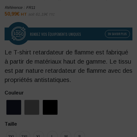
Référence :
FR11
50,99
€
HT
soit
61,19
€
TTC
RENDEZ VOS ÉQUIPEMENTS UNIQUES
EN SAVOIR PLUS
Le T-shirt retardateur de flamme est fabriqué
à partir de matériaux haut de gamme. Le tissu
est par nature retardateur de flamme avec des
propriétés antistatiques.
Couleur
Taille
3XL
2XL
XL
L
M
S