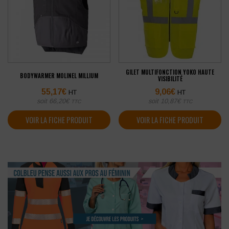
GILET MULTIFONCTION YOKO HAUTE
BODYWARMER MOLINEL MILLIUM
VISIBILITÉ
55,17
€
9,06
€
HT
HT
soit
66,20
€
soit
10,87
€
TTC
TTC
VOIR LA FICHE PRODUIT
VOIR LA FICHE PRODUIT