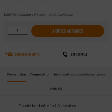
Délai de livraison :
5-8 jours - stock fournisseur
quantité de T-shirt femme B&C #E190
AJOUTER AU PANIER
DEMANDER UN DEVIS
ÊTRE RAPPELÉ
Description
Composition
Informations complémentaires
Avis (0)
Double bord côte 1x1 à lencolure