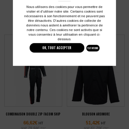
PRODUITS SIMILAIRES
Nous utilisons des cookies pour vous permettre de
visiter et d'utiliser notre site. Certains cookies sont
nécessaires à son fonctionnement et ne peuvent pas
être désactivés. D'autres cookies de collecte de
données nous aident à améliorer la pertinence de
notre contenu. Ces cookies ne sont activés que si
vous consentez à leur utilisation en cliquant ci-
dessous.
OK, TOUT ACCEPTER
TOUT INTERDIRE
COMBINAISON DOUBLE ZIP FACOM SHIP
BLOUSON ARDMORE
66,62
€
51,42
€
HT
HT
soit
79,94
€
soit
61,70
€
TTC
TTC