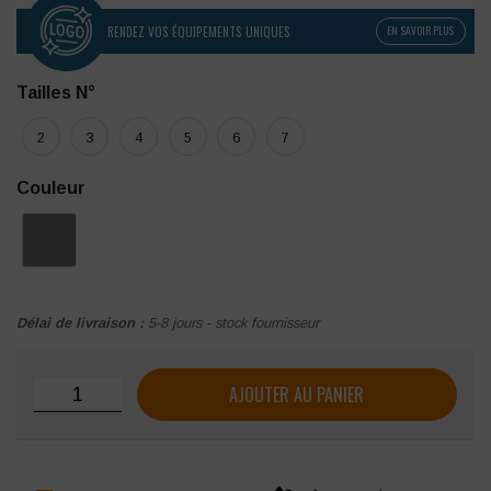
RENDEZ VOS ÉQUIPEMENTS UNIQUES
EN SAVOIR PLUS
Tailles N°
2
3
4
5
6
7
Couleur
Délai de livraison :
5-8 jours - stock fournisseur
quantité de Sweat zippé à capuche et col montant Facom
AJOUTER AU PANIER