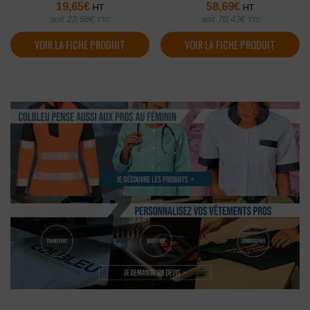
19,65
€
58,69
€
HT
HT
soit
23,58
€
soit
70,43
€
TTC
TTC
VOIR LA FICHE PRODUIT
VOIR LA FICHE PRODUIT