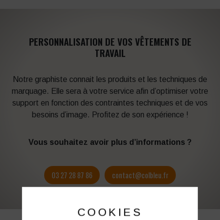
PERSONNALISATION DE VOS VÊTEMENTS DE
TRAVAIL
Notre graphiste connait les produits et les techniques de
marquage. Elle sera à votre service afin d’optimiser votre
support en fonction des contraintes techniques et de vos
besoins d’image. Profitez de son expérience !
Vous souhaitez avoir plus d’informations ?
03 27 28 87 86
contact@colbleu.fr
COOKIES