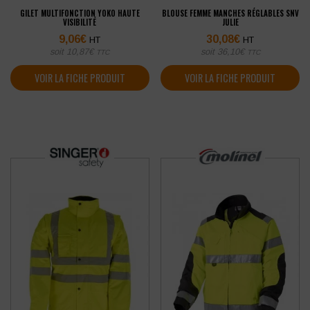
GILET MULTIFONCTION YOKO HAUTE
BLOUSE FEMME MANCHES RÉGLABLES SNV
VISIBILITÉ
JULIE
9,06
€
30,08
€
HT
HT
soit
10,87
€
soit
36,10
€
TTC
TTC
VOIR LA FICHE PRODUIT
VOIR LA FICHE PRODUIT