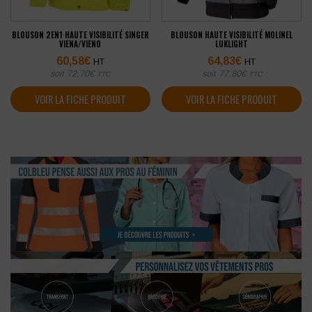
BLOUSON 2EN1 HAUTE VISIBILITÉ SINGER
BLOUSON HAUTE VISIBILITÉ MOLINEL
VIENA/VIENO
LUKLIGHT
60,58
€
64,83
€
HT
HT
soit
72,70
€
soit
77,80
€
TTC
TTC
VOIR LA FICHE PRODUIT
VOIR LA FICHE PRODUIT