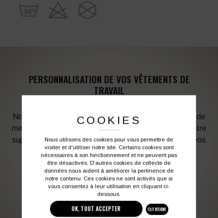
PERSONNALISATION DE VOS VÊTEMENTS DE
TRAVAIL
Notre graphiste connait les produits et les techniques de
COOKIES
marquage. Elle sera à votre service afin d’optimiser votre
support en fonction des contraintes techniques et de vos
Nous utilisons des cookies pour vous permettre de
visiter et d'utiliser notre site. Certains cookies sont
besoins d’image. Profitez de son expérience !
nécessaires à son fonctionnement et ne peuvent pas
être désactivés. D'autres cookies de collecte de
données nous aident à améliorer la pertinence de
Vous souhaitez avoir plus d’informations ?
notre contenu. Ces cookies ne sont activés que si
vous consentez à leur utilisation en cliquant ci-
dessous.
OK, TOUT ACCEPTER
03 27 28 87 86
contact@colbleu.fr
TOUT INTERDIRE