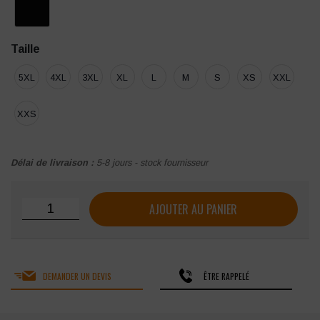
Taille
5XL
4XL
3XL
XL
L
M
S
XS
XXL
XXS
Délai de livraison :
5-8 jours - stock fournisseur
quantité de SOFTSHELL PAYPER WISE PAD
AJOUTER AU PANIER
DEMANDER UN DEVIS
ÊTRE RAPPELÉ