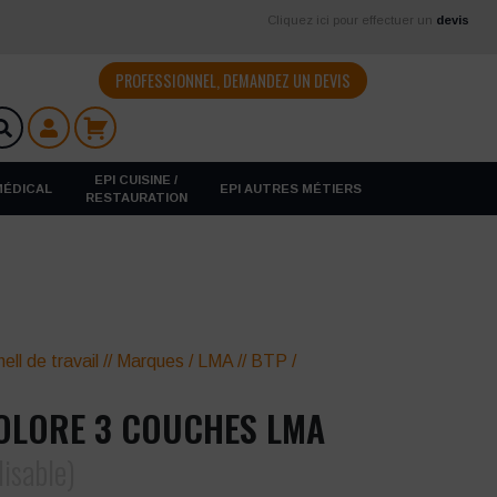
Cliquez ici pour effectuer un
devis
PROFESSIONNEL, DEMANDEZ UN DEVIS
EPI CUISINE /
 MÉDICAL
EPI AUTRES MÉTIERS
RESTAURATION
ell de travail
//
Marques
/
LMA
//
BTP /
OLORE 3 COUCHES LMA
isable)