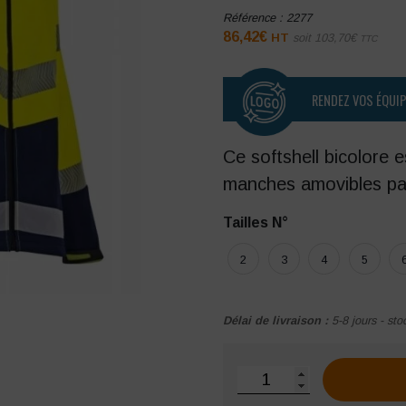
Référence :
2277
86,42
€
HT
soit
103,70
€
TTC
RENDEZ VOS ÉQUI
Ce softshell bicolore
manches amovibles par
Tailles N°
2
3
4
5
Délai de livraison :
5-8 jours - sto
quantité de Softshell bico