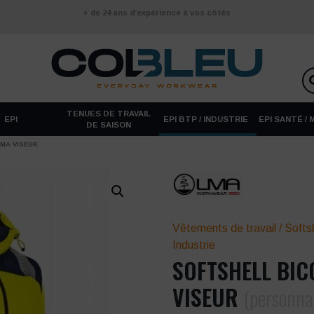
+ de 24 ans d’expérience à vos côtés
TENUES DE TRAVAIL
EPI
EPI BTP / INDUSTRIE
EPI SANTÉ /
DE SAISON
MA VISEUR
Vêtements de travail
/
Softsh
Industrie
SOFTSHELL BIC
VISEUR
(personnal