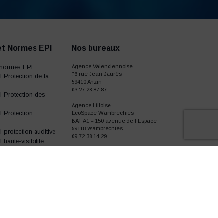
et Normes EPI
Nos bureaux
normes EPI
Agence Valenciennoise
76 rue Jean Jaurès
 Protection de la
59410 Anzin
03 27 28 87 87
 Protection des
Agence Lilloise
 Protection
EcoSpace Wambrechies
BAT A1 – 150 avenue de l’Espace
59118 Wambrechies
protection auditive
09 72 38 14 29
haute-visibilité
gants de travail
I chaussures de
ailles
tissus