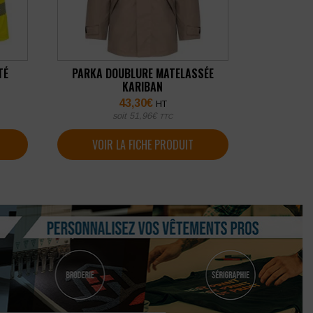
TÉ
PARKA DOUBLURE MATELASSÉE
KARIBAN
43,30
€
HT
soit
51,96
€
TTC
VOIR LA FICHE PRODUIT