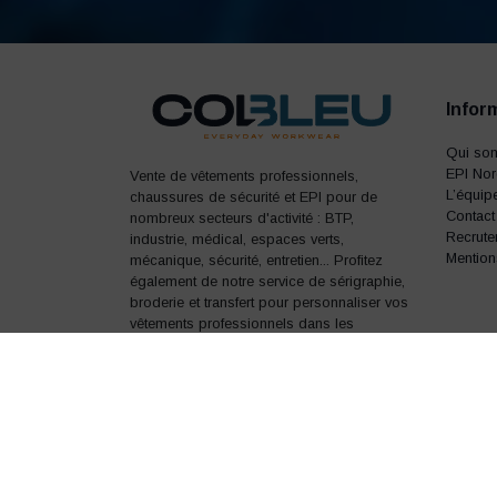
Infor
Qui so
EPI No
Vente de vêtements professionnels,
L’équip
chaussures de sécurité et EPI pour de
Contact
nombreux secteurs d'activité : BTP,
Recrute
industrie, médical, espaces verts,
Mention
mécanique, sécurité, entretien... Profitez
également de notre service de sérigraphie,
broderie et transfert pour personnaliser vos
vêtements professionnels dans les
moindres détails.