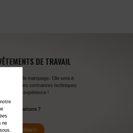
VÊTEMENTS DE TRAVAIL
 techniques de marquage. Elle sera à
en fonction des contraintes techniques
itez de son expérience !
 notre
ne
s d’informations ?
nées
s ne
contact@colbleu.fr
ssous.