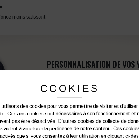
ne
foncé moins salissant
PERSONNALISATION DE VOS 
Notre graphiste connait les produits et les
COOKIES
votre service afin d’optimiser votre support 
et de vos besoins d’image. Prof
utilisons des cookies pour vous permettre de visiter et d'utiliser
ite. Certains cookies sont nécessaires à son fonctionnement et 
Vous souhaitez avoir plu
vent pas être désactivés. D'autres cookies de collecte de don
s aident à améliorer la pertinence de notre contenu. Ces cookie
03 27 28 87 86
activés que si vous consentez à leur utilisation en cliquant ci-de