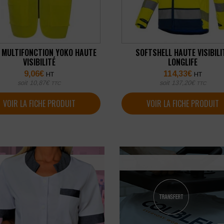
T MULTIFONCTION YOKO HAUTE
SOFTSHELL HAUTE VISIBILI
VISIBILITÉ
LONGLIFE
9,06
€
114,33
€
HT
HT
soit
10,87
€
soit
137,20
€
TTC
TTC
VOIR LA FICHE PRODUIT
VOIR LA FICHE PRODUIT