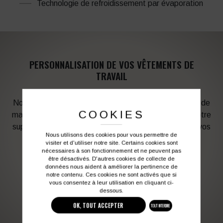
Technologie de refroidissement par évaporation
PERSONNALISATION DE VOS VÊTEMENTS DE
TRAVAIL
Notre graphiste connait les produits et les techniques de
COOKIES
marquage. Elle sera à votre service afin d’optimiser votre
support en fonction des contraintes techniques et de vos
Nous utilisons des cookies pour vous permettre de
besoins d’image. Profitez de son expérience !
visiter et d'utiliser notre site. Certains cookies sont
nécessaires à son fonctionnement et ne peuvent pas
être désactivés. D'autres cookies de collecte de
Vous souhaitez avoir plus d’informations ?
données nous aident à améliorer la pertinence de
notre contenu. Ces cookies ne sont activés que si
vous consentez à leur utilisation en cliquant ci-
dessous.
03 27 28 87 86
contact@colbleu.fr
OK, TOUT ACCEPTER
TOUT INTERDIRE