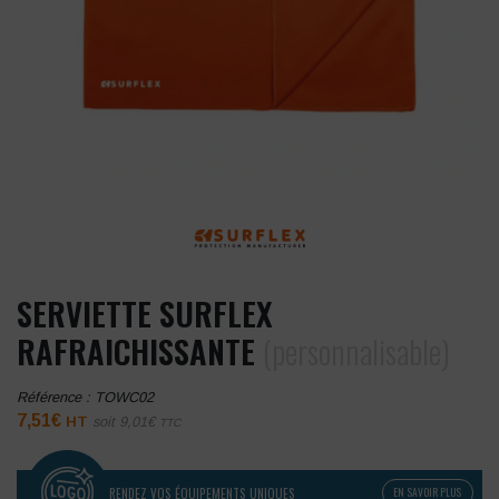
SERVIETTE SURFLEX
RAFRAICHISSANTE
(personnalisable)
Référence :
TOWC02
7,51
€
HT
soit
9,01
€
TTC
RENDEZ VOS ÉQUIPEMENTS UNIQUES
EN SAVOIR PLUS