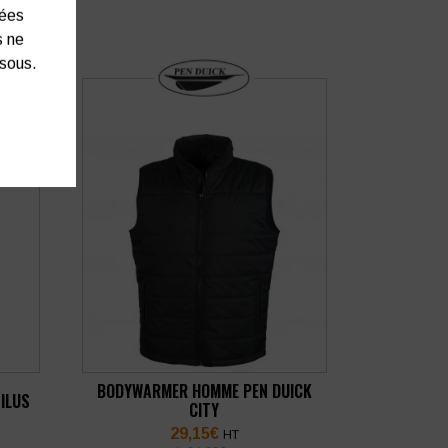
nées
s ne
ssous.
BODYWARMER HOMME PEN DUICK
ILUS
CITY
29,15
€
HT