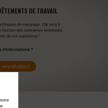
VÊTEMENTS DE TRAVAIL
 techniques de marquage. Elle sera à
en fonction des contraintes techniques
itez de son expérience !
s d’informations ?
contact@colbleu.fr
 notre
ne