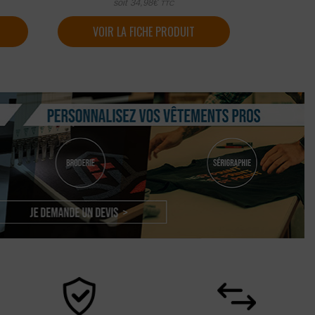
soit
34,98
€
TTC
VOIR LA FICHE PRODUIT