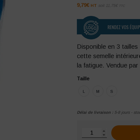
9,79
€
HT
soit
11,75
€
TTC
RENDEZ VOS ÉQUI
Disponible en 3 taille
cette semelle intérieu
la fatigue. Vendue par 
Taille
L
M
S
Délai de livraison :
5-8 jours - sto
quantité de Semelle intérie