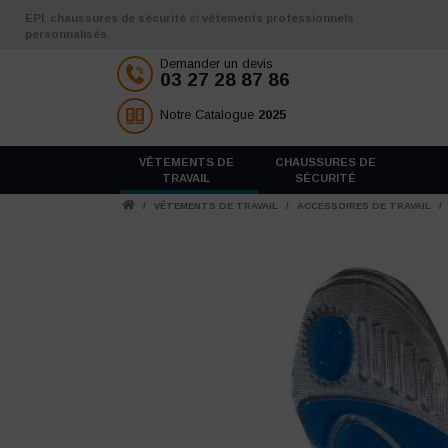
Aller au contenu
EPI
,
chaussures de sécurité
et
vêtements professionnels
personnalisés
Demander un devis
03 27 28 87 86
Notre Catalogue
2025
VÊTEMENTS DE
CHAUSSURES DE
TRAVAIL
SÉCURITÉ
/
VÊTEMENTS DE TRAVAIL
/
ACCESSOIRES DE TRAVAIL
/