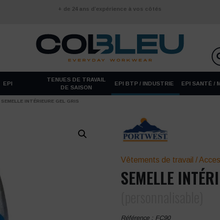
+ de 24 ans d’expérience à vos côtés
TENUES DE TRAVAIL
EPI
EPI BTP / INDUSTRIE
EPI SANTÉ /
DE SAISON
SEMELLE INTÉRIEURE GEL GRIS
Vêtements de travail
/
Access
SEMELLE INTÉR
(personnalisable)
Référence :
FC90