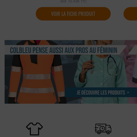
soit
70,43
€
TTC
VOIR LA FICHE PRODUIT