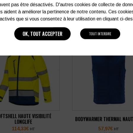
vent pas être désactivés. D'autres cookies de collecte de don
s aident à améliorer la pertinence de notre contenu. Ces cookie
activés que si vous consentez à leur utilisation en cliquant ci-de
OK, TOUT ACCEPTER
TOUT INTERDIRE
FTSHELL HAUTE VISIBILITÉ
BODYWARMER THERMAL NAUT
LONGLIFE
114,33
€
57,97
€
HT
HT