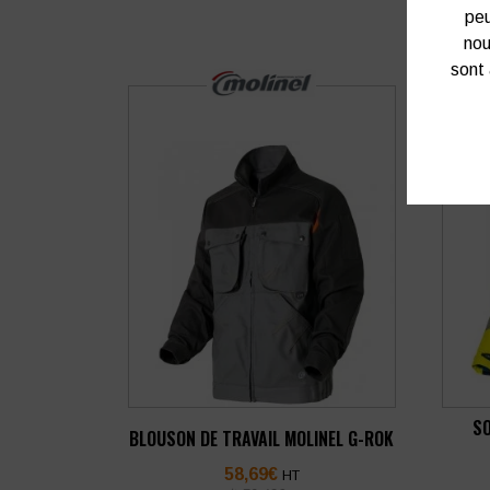
peu
nou
sont 
SO
BLOUSON DE TRAVAIL MOLINEL G-ROK
58,69
€
HT