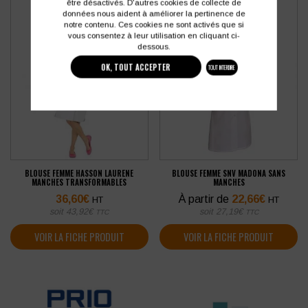
être désactivés. D'autres cookies de collecte de
données nous aident à améliorer la pertinence de
notre contenu. Ces cookies ne sont activés que si
vous consentez à leur utilisation en cliquant ci-
dessous.
OK, TOUT ACCEPTER
TOUT INTERDIRE
BLOUSE FEMME HASSON LAURENE
BLOUSE FEMME SNV MADONA SANS
MANCHES TRANSFORMABLES
MANCHES
36,60
€
À partir de
22,66
€
HT
HT
soit
43,92
€
soit
27,19
€
TTC
TTC
VOIR LA FICHE PRODUIT
VOIR LA FICHE PRODUIT