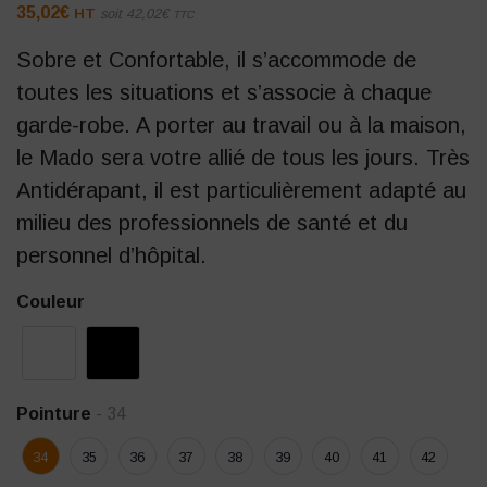
35,02
€
HT
soit
42,02
€
TTC
Sobre et Confortable, il s’accommode de
toutes les situations et s’associe à chaque
garde-robe. A porter au travail ou à la maison,
le Mado sera votre allié de tous les jours. Très
Antidérapant, il est particulièrement adapté au
milieu des professionnels de santé et du
personnel d’hôpital.
Couleur
Pointure
- 34
34
35
36
37
38
39
40
41
42