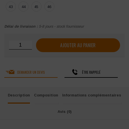
43
44
45
46
Délai de livraison :
5-8 jours - stock fournisseur
quantité de Sabot de travail Nordways Mado OB E A SRC
AJOUTER AU PANIER
DEMANDER UN DEVIS
ÊTRE RAPPELÉ
Description
Composition
Informations complémentaires
Avis (0)