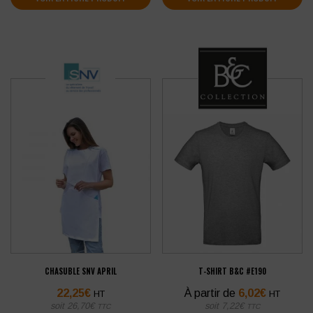
CHASUBLE SNV APRIL
T-SHIRT B&C #E190
22,25
€
À partir de
6,02
€
HT
HT
soit
26,70
€
soit
7,22
€
TTC
TTC