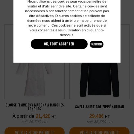
Nous utilisons des cookies pour vous permettre de
visiter et d'utiliser notre site. Certains cookies sont
nécessaires à son fonctionnement et ne peuvent pas
être désactivés. D'autres cookies de collecte de
données nous aident à améliorer la pertinence de
notre contenu. Ces cookies ne sont activés que si
vous consentez à leur utilisation en cliquant ci-
dessous.
OK, TOUT ACCEPTER
TOUT INTERDIRE
BLOUSE FEMME SNV MADONA À MANCHES
SWEAT-SHIRT COL ZIPPÉ KARIBAN
LONGUES
À partir de
21,42
€
29,48
€
HT
HT
soit
25,70
€
soit
35,38
€
TTC
TTC
VOIR LA FICHE PRODUIT
VOIR LA FICHE PRODUIT