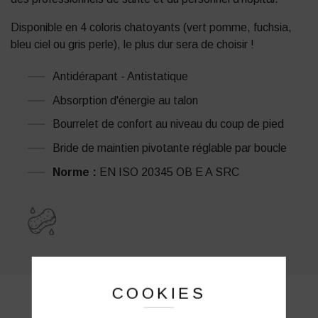
Disponible en 4 coloris chatoyants (vert pomme, fuchsia,
bleu ciel ou gris perle), le plus dur sera de choisir !
Antidérapant - Antistatique
Absorption d'énergie au talon
Bourrelet de confort au niveau du coup de pied
Bride de maintien pivotante réglable par boucle
Norme :
EN ISO 20345 OB E A SRC
COOKIES
PRODUITS SIMILAIRES