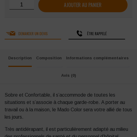
quantité de Sabot de travail Nordways Mado Color OB E 
AJOUTER AU PANIER
DEMANDER UN DEVIS
ÊTRE RAPPELÉ
Description
Composition
Informations complémentaires
Avis (0)
Sobre et Confortable, il s’accommode de toutes les
situations et s’associe à chaque garde-robe. A porter au
travail ou à la maison, le Mado Color sera votre allié de tous
les jours.
Très antidérapant, il est particulièrement adapté au milieu
des professionnels de santé et du personnel d’hôpital.