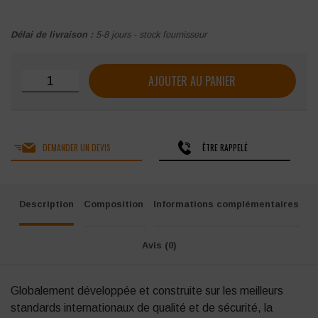
Délai de livraison :
5-8 jours - stock fournisseur
quantité de Rangers Magnum Centurion 8.0 SZ 1 zip
AJOUTER AU PANIER
DEMANDER UN DEVIS
ÊTRE RAPPELÉ
Description
Composition
Informations complémentaires
Avis (0)
Globalement développée et construite sur les meilleurs
standards internationaux de qualité et de sécurité, la