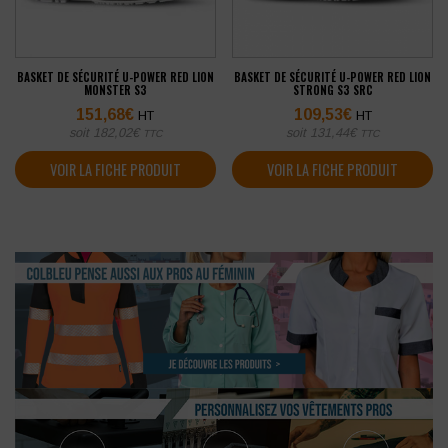
BASKET DE SÉCURITÉ U-POWER RED LION
BASKET DE SÉCURITÉ U-POWER RED LION
MONSTER S3
STRONG S3 SRC
151,68
€
109,53
€
HT
HT
soit
182,02
€
soit
131,44
€
TTC
TTC
VOIR LA FICHE PRODUIT
VOIR LA FICHE PRODUIT