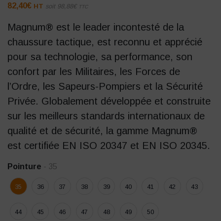
82,40
€
HT
soit
98,88
€
TTC
Magnum® est le leader incontesté de la
chaussure tactique, est reconnu et apprécié
pour sa technologie, sa performance, son
confort par les Militaires, les Forces de
l’Ordre, les Sapeurs-Pompiers et la Sécurité
Privée. Globalement développée et construite
sur les meilleurs standards internationaux de
qualité et de sécurité, la gamme Magnum®
est certifiée EN ISO 20347 et EN ISO 20345.
Pointure
- 35
35
36
37
38
39
40
41
42
43
44
45
46
47
48
49
50