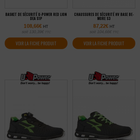
BASKET DE SÉCURITÉ U-POWER RED LION
CHAUSSURES DE SÉCURITÉ HV BASE BE-
DEA S1P
MORE S3
108,66
€
87,22
€
HT
HT
soit
130,39
€
soit
104,66
€
TTC
TTC
VOIR LA FICHE PRODUIT
VOIR LA FICHE PRODUIT