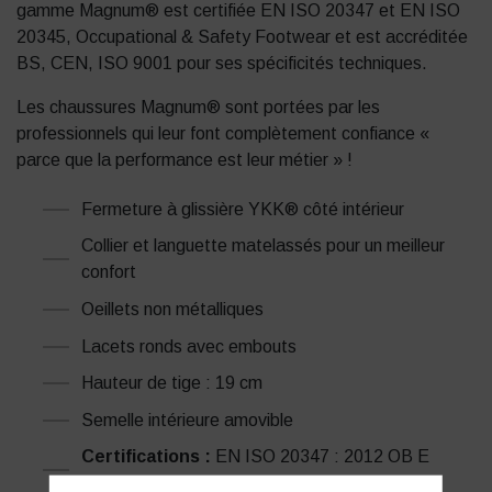
gamme Magnum® est certifiée EN ISO 20347 et EN ISO
20345, Occupational & Safety Footwear et est accréditée
BS, CEN, ISO 9001 pour ses spécificités techniques.
Les chaussures Magnum® sont portées par les
professionnels qui leur font complètement confiance «
parce que la performance est leur métier » !
Fermeture à glissière YKK® côté intérieur
Collier et languette matelassés pour un meilleur
confort
Oeillets non métalliques
Lacets ronds avec embouts
Hauteur de tige : 19 cm
Semelle intérieure amovible
Certifications :
EN ISO 20347 : 2012 OB E
FO SRA