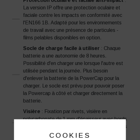
Protection oculaire et faciale anti-impact
:
La version IP offre une protection oculaire et
faciale contre les impacts en conformité avec
l'EN166 1B. Adapté pour les environnements
de travail avec une présence de particules -
films pelables disponibles en option.
Socle de charge facile à utiliser
: Chaque
batterie a une autonomie de 8 heures.
Possibilité d'en charger une lorsque l'autre est
utilisée pendant la journée. Plus besoin
d'enlever la batterie de la PowerCap pour la
charger. Le socle est prévu pour pouvoir poser
la Powercap à côté et charger directement la
batterie.
Visière
: Fixation par rivets, visière en
polycarbonate de 1 mm d'épaisseur avec bords
en aluminium assurant une protection contre les
impacts
COOKIES