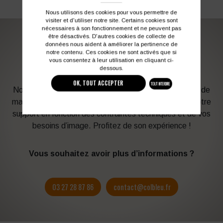
Nous utilisons des cookies pour vous permettre de
visiter et d'utiliser notre site. Certains cookies sont
nécessaires à son fonctionnement et ne peuvent pas
être désactivés. D'autres cookies de collecte de
données nous aident à améliorer la pertinence de
PERSONNALISATION DE VOS VÊTEMENTS DE
notre contenu. Ces cookies ne sont activés que si
TRAVAIL
vous consentez à leur utilisation en cliquant ci-
dessous.
OK, TOUT ACCEPTER
TOUT INTERDIRE
Notre graphiste connait les produits et les techniques de
marquage. Elle sera à votre service afin d’optimiser votre
support en fonction des contraintes techniques et de vos
besoins d’image. Profitez de son expérience !
Vous souhaitez avoir plus d’informations ?
03 27 28 87 86
contact@colbleu.fr