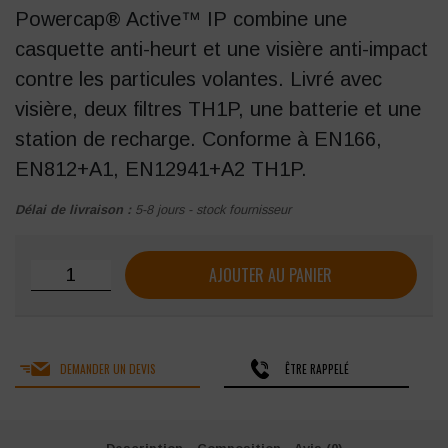
Powercap® Active™ IP combine une
casquette anti-heurt et une visière anti-impact
contre les particules volantes. Livré avec
visière, deux filtres TH1P, une batterie et une
station de recharge. Conforme à EN166,
EN812+A1, EN12941+A2 TH1P.
Délai de livraison :
5-8 jours - stock fournisseur
quantité de Powercap® JSP Active IP (anti-impact) 8h
AJOUTER AU PANIER
DEMANDER UN DEVIS
ÊTRE RAPPELÉ