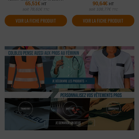
65,51
€
90,64
€
HT
HT
soit
78,61
€
soit
108,77
€
TTC
TTC
VOIR LA FICHE PRODUIT
VOIR LA FICHE PRODUIT