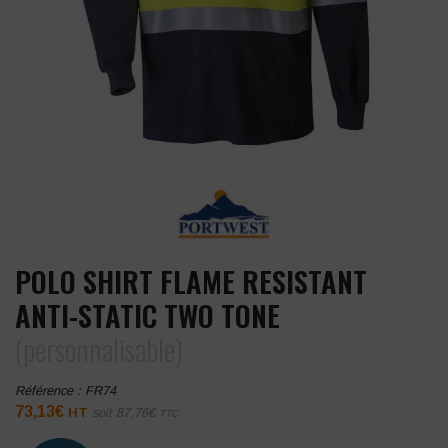
POLO SHIRT FLAME RESISTANT
ANTI-STATIC TWO TONE
(personnalisable)
Référence :
FR74
73,13
€
HT
soit
87,76
€
TTC