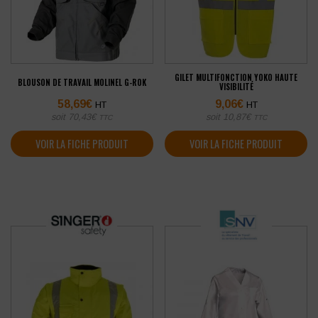
GILET MULTIFONCTION YOKO HAUTE
BLOUSON DE TRAVAIL MOLINEL G-ROK
VISIBILITÉ
58,69
€
9,06
€
HT
HT
soit
70,43
€
soit
10,87
€
TTC
TTC
VOIR LA FICHE PRODUIT
VOIR LA FICHE PRODUIT