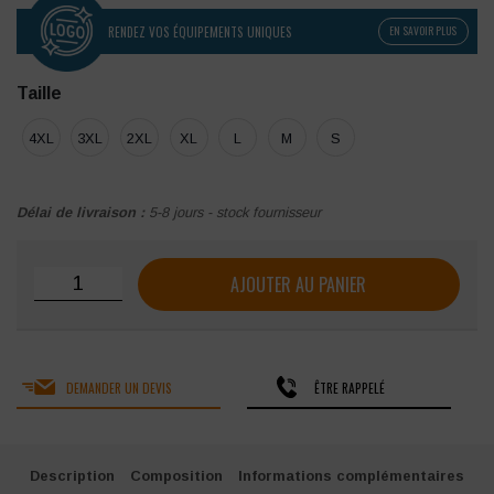
RENDEZ VOS ÉQUIPEMENTS UNIQUES
EN SAVOIR PLUS
Taille
4XL
3XL
2XL
XL
L
M
S
Délai de livraison :
5-8 jours - stock fournisseur
quantité de Polo Shirt Flame Resistant Anti-Static Two To
AJOUTER AU PANIER
DEMANDER UN DEVIS
ÊTRE RAPPELÉ
Description
Composition
Informations complémentaires