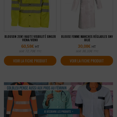
BLOUSON 2EN1 HAUTE VISIBILITÉ SINGER
BLOUSE FEMME MANCHES RÉGLABLES SNV
VIENA/VIENO
JULIE
60,58
€
30,08
€
HT
HT
soit
72,70
€
soit
36,10
€
TTC
TTC
VOIR LA FICHE PRODUIT
VOIR LA FICHE PRODUIT