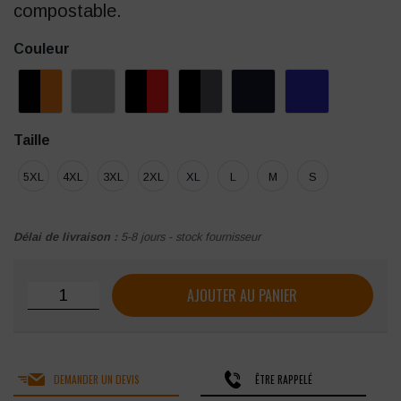
compostable.
Couleur
Taille
5XL
4XL
3XL
2XL
XL
L
M
S
Délai de livraison :
5-8 jours - stock fournisseur
quantité de Polo PRINTER Prime
AJOUTER AU PANIER
DEMANDER UN DEVIS
ÊTRE RAPPELÉ