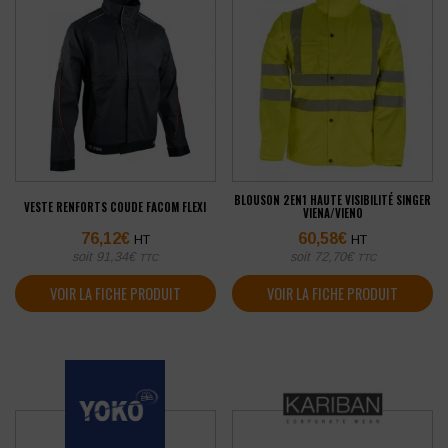
BLOUSON 2EN1 HAUTE VISIBILITÉ SINGER
VESTE RENFORTS COUDE FACOM FLEXI
VIENA/VIENO
76,12
€
60,58
€
HT
HT
soit
91,34
€
soit
72,70
€
TTC
TTC
VOIR LA FICHE PRODUIT
VOIR LA FICHE PRODUIT