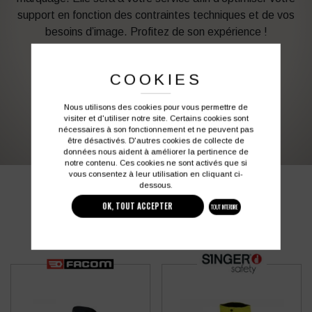
support en fonction des contraintes techniques et de vos
besoins d’image. Profitez de son expérience !
Vous souhaitez avoir plus d’informations ?
COOKIES
Nous utilisons des cookies pour vous permettre de
03 27 28 87 86
contact@colbleu.fr
visiter et d'utiliser notre site. Certains cookies sont
nécessaires à son fonctionnement et ne peuvent pas
être désactivés. D'autres cookies de collecte de
données nous aident à améliorer la pertinence de
notre contenu. Ces cookies ne sont activés que si
vous consentez à leur utilisation en cliquant ci-
dessous.
PRODUITS SIMILAIRES
OK, TOUT ACCEPTER
TOUT INTERDIRE