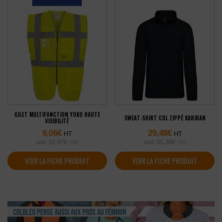
GILET MULTIFONCTION YOKO HAUTE
SWEAT-SHIRT COL ZIPPÉ KARIBAN
VISIBILITÉ
9,06
€
29,48
€
HT
HT
soit
10,87
€
soit
35,38
€
TTC
TTC
VOIR LA FICHE PRODUIT
VOIR LA FICHE PRODUIT