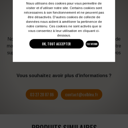
Nous utilisons des cookies pour vous permettre de
visiter et d'utiliser notre site. Certains cookies sont
nécessaires à son fonctionnement et ne peuvent pas
PERSONNALISATION DE VOS VÊTEMENTS DE
être désactivés. D'autres cookies de collecte de
TRAVAIL
données nous aident à améliorer la pertinence de
notre contenu. Ces cookies ne sont activés que si
vous consentez à leur utilisation en cliquant ci-
dessous.
Notre graphiste connait les produits et les techniques de
OK, TOUT ACCEPTER
TOUT INTERDIRE
marquage. Elle sera à votre service afin d’optimiser votre
support en fonction des contraintes techniques et de vos
besoins d’image. Profitez de son expérience !
Vous souhaitez avoir plus d’informations ?
03 27 28 87 86
contact@colbleu.fr
PRODUITS SIMILAIRES