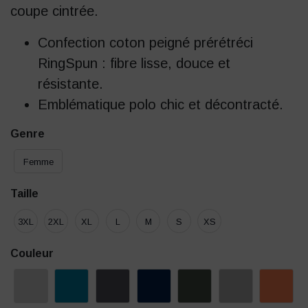
coupe cintrée.
Confection coton peigné prérétréci
RingSpun : fibre lisse, douce et
résistante.
Emblématique polo chic et décontracté.
Genre
Femme
Taille
3XL
2XL
XL
L
M
S
XS
Couleur