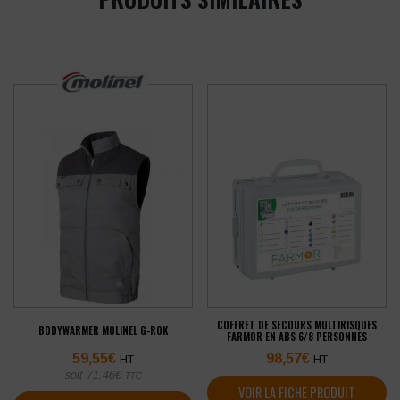
COFFRET DE SECOURS MULTIRISQUES
BODYWARMER MOLINEL G-ROK
FARMOR EN ABS 6/8 PERSONNES
59,55
€
98,57
€
HT
HT
soit
71,46
€
TTC
VOIR LA FICHE PRODUIT