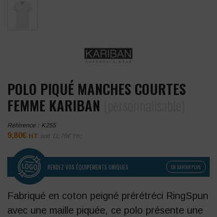
POLO PIQUÉ MANCHES COURTES
FEMME KARIBAN
(personnalisable)
Référence :
K255
9,80
€
HT
soit
11,76
€
TTC
RENDEZ VOS ÉQUIPEMENTS UNIQUES
EN SAVOIR PLUS
Fabriqué en coton peigné prérétréci RingSpun
avec une maille piquée, ce polo présente une