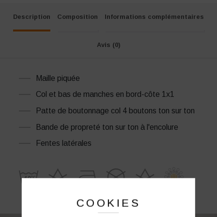
Description
Composition
Informations complémentaires
Avis (0)
Maille piquée
Col et bas de manches en bord-côte 1x1
Patte de boutonnage col 4 boutons ton sur ton
Bande de propreté ton sur ton à l'encolure
Fentes latérales
COOKIES