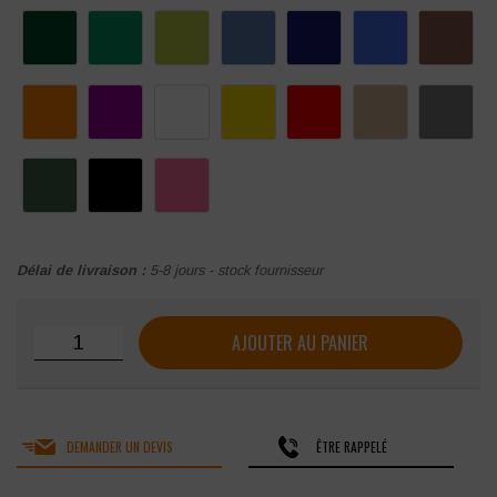
Délai de livraison :
5-8 jours - stock fournisseur
quantité de Polo piqué manches courtes femme KARIBAN
AJOUTER AU PANIER
DEMANDER UN DEVIS
ÊTRE RAPPELÉ