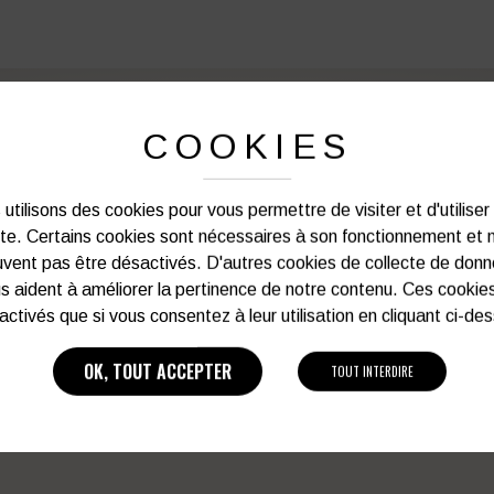
COOKIES
PERSONNALISATION DE VOS 
utilisons des cookies pour vous permettre de visiter et d'utiliser
Notre graphiste connait les produits et les
ite. Certains cookies sont nécessaires à son fonctionnement et 
votre service afin d’optimiser votre support 
vent pas être désactivés. D'autres cookies de collecte de don
et de vos besoins d’image. Prof
s aident à améliorer la pertinence de notre contenu. Ces cookie
activés que si vous consentez à leur utilisation en cliquant ci-de
Vous souhaitez avoir plu
OK, TOUT ACCEPTER
TOUT INTERDIRE
03 27 28 87 86