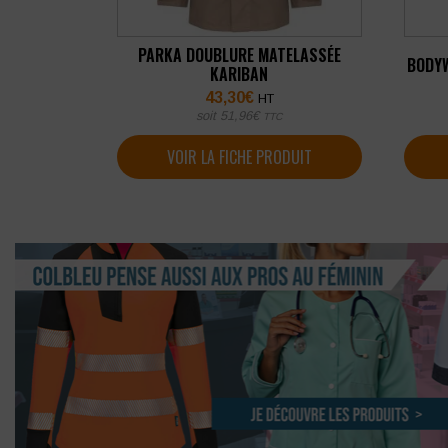
PARKA DOUBLURE MATELASSÉE
BODYW
KARIBAN
43,30
€
HT
soit
51,96
€
TTC
VOIR LA FICHE PRODUIT