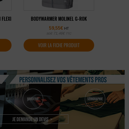
 FLEXI
BODYWARMER MOLINEL G-ROK
59,55
€
HT
soit
71,46
€
TTC
VOIR LA FICHE PRODUIT