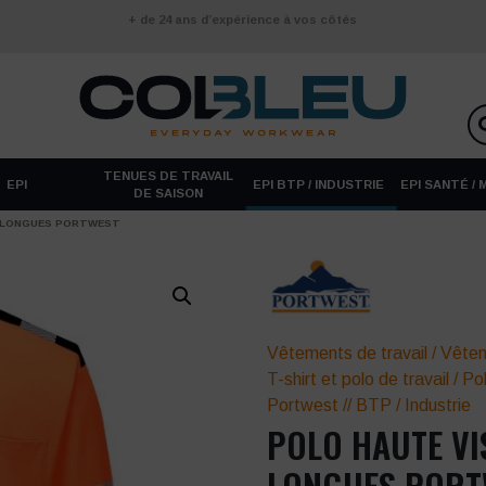
+ de 24 ans d’expérience à vos côtés
TENUES DE TRAVAIL
EPI
EPI BTP / INDUSTRIE
EPI SANTÉ /
DE SAISON
S LONGUES PORTWEST
Vêtements de travail
/
Vêtem
T-shirt et polo de travail
/
Pol
Portwest
//
BTP / Industrie
POLO HAUTE VI
LONGUES POR