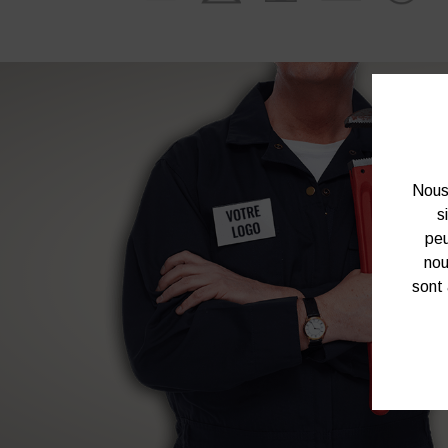
Nous 
s
peu
nou
sont 