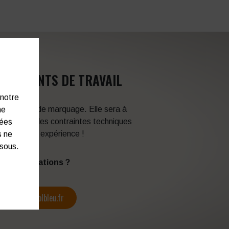
VÊTEMENTS DE TRAVAIL
 notre
 techniques de marquage. Elle sera à
ne
en fonction des contraintes techniques
nées
itez de son expérience !
s ne
ssous.
s d’informations ?
contact@colbleu.fr