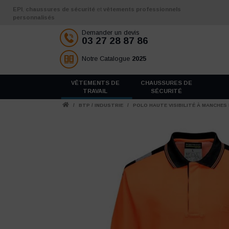
Aller au contenu
EPI
,
chaussures de sécurité
et
vêtements professionnels
personnalisés
Demander un devis
03 27 28 87 86
Notre Catalogue
2025
VÊTEMENTS DE
CHAUSSURES DE
TRAVAIL
SÉCURITÉ
/
BTP / INDUSTRIE
/
POLO HAUTE VISIBILITÉ À MANCHE