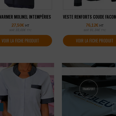
ARMER MOLINEL INTEMPÉRIES
VESTE RENFORTS COUDE FACOM
27,50
€
76,12
€
HT
HT
soit
33,00
€
soit
91,34
€
TTC
TTC
VOIR LA FICHE PRODUIT
VOIR LA FICHE PRODUIT