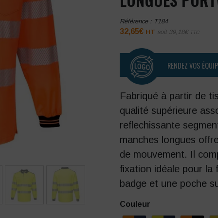
Référence :
T184
32,65
€
HT
soit
39,18
€
TTC
RENDEZ VOS ÉQUI
Fabriqué à partir de ti
qualité supérieure ass
reflechissante segmen
manches longues offre
de mouvement. Il comp
fixation idéale pour la
badge et une poche sur
Couleur