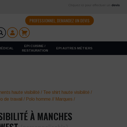
Cliquez ici pour effectuer un
devis
PROFESSIONNEL, DEMANDEZ UN DEVIS
EPI CUISINE /
 MÉDICAL
EPI AUTRES MÉTIERS
RESTAURATION
ents haute visibilité
/
Tee shirt haute visibilité
/
o de travail
/
Polo homme
//
Marques
/
SIBILITÉ À MANCHES
TWEST