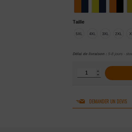
Taille
5XL
4XL
3XL
2XL
X
Délai de livraison :
5-8 jours - sto
quantité de Polo haute vis
DEMANDER UN DEVIS