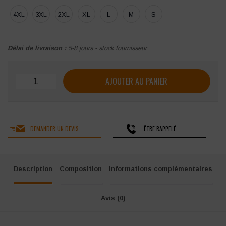
4XL
3XL
2XL
XL
L
M
S
Délai de livraison :
5-8 jours - stock fournisseur
quantité de Parka softshell KARIBAN doublée capuche h
AJOUTER AU PANIER
DEMANDER UN DEVIS
ÊTRE RAPPELÉ
Description
Composition
Informations complémentaires
Avis (0)