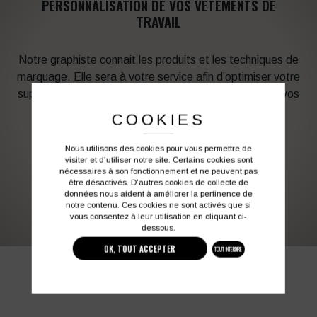
PERSONNALISATION DE VOS VÊTEMENTS DE
TRAVAIL
Notre graphiste connait les produits et les techniques de
marquage. Elle sera à votre service afin d’optimiser votre
support en fonction des contraintes techniques et de vos
besoins d’image. Profitez de son expérience !
COOKIES
Nous utilisons des cookies pour vous permettre de
Vous souhaitez avoir plus d’informations ?
visiter et d'utiliser notre site. Certains cookies sont
nécessaires à son fonctionnement et ne peuvent pas
être désactivés. D'autres cookies de collecte de
données nous aident à améliorer la pertinence de
03 27 28 87 86
contact@colbleu.fr
notre contenu. Ces cookies ne sont activés que si
vous consentez à leur utilisation en cliquant ci-
dessous.
OK, TOUT ACCEPTER
TOUT INTERDIRE
PRODUITS SIMILAIRES