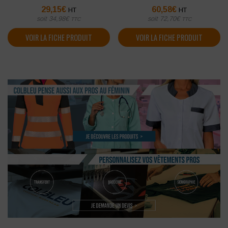
29,15
€
60,58
€
HT
HT
soit
34,98
€
soit
72,70
€
TTC
TTC
VOIR LA FICHE PRODUIT
VOIR LA FICHE PRODUIT