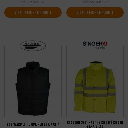
soit
10,87
€
soit
55,30
€
TTC
TTC
VOIR LA FICHE PRODUIT
VOIR LA FICHE PRODUIT
BLOUSON 2EN1 HAUTE VISIBILITÉ SINGER
BODYWARMER HOMME PEN DUICK CITY
VIENA/VIENO