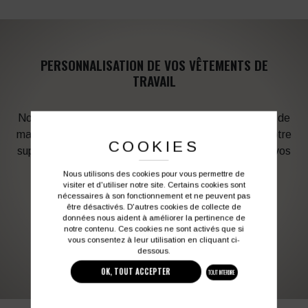
PERSONNALISATION DE VOS VÊTEMENTS DE
TRAVAIL
Notre graphiste connait les produits et les techniques de
marquage. Elle sera à votre service afin d’optimiser votre
COOKIES
support en fonction des contraintes techniques et de vos
besoins d’image. Profitez de son expérience !
Nous utilisons des cookies pour vous permettre de
visiter et d'utiliser notre site. Certains cookies sont
nécessaires à son fonctionnement et ne peuvent pas
Vous souhaitez avoir plus d’informations ?
être désactivés. D'autres cookies de collecte de
données nous aident à améliorer la pertinence de
notre contenu. Ces cookies ne sont activés que si
vous consentez à leur utilisation en cliquant ci-
03 27 28 87 86
contact@colbleu.fr
dessous.
OK, TOUT ACCEPTER
TOUT INTERDIRE