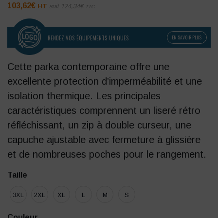
103,62
€
HT
soit
124,34
€
TTC
RENDEZ VOS ÉQUIPEMENTS UNIQUES
EN SAVOIR PLUS
Cette parka contemporaine offre une
excellente protection d’imperméabilité et une
isolation thermique. Les principales
caractéristiques comprennent un liseré rétro
réfléchissant, un zip à double curseur, une
capuche ajustable avec fermeture à glissière
et de nombreuses poches pour le rangement.
Taille
3XL
2XL
XL
L
M
S
Couleur