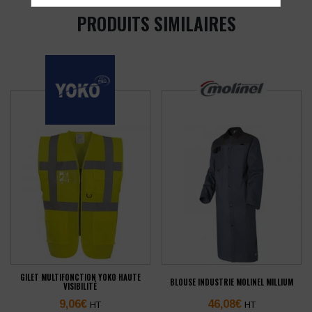
PRODUITS SIMILAIRES
GILET MULTIFONCTION YOKO HAUTE
BLOUSE INDUSTRIE MOLINEL MILLIUM
VISIBILITÉ
9,06
€
46,08
€
HT
HT