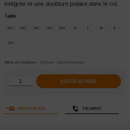
intégrée et une doublure polaire dans le col.
Taille
6XL
5XL
4XL
3XL
2XL
XL
L
M
S
XS
Délai de livraison :
5-8 jours - stock fournisseur
quantité de Parka Portwest "S427" 7-en-1 haute visibilité
AJOUTER AU PANIER
DEMANDER UN DEVIS
ÊTRE RAPPELÉ