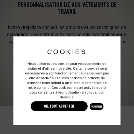
PERSONNALISATION DE VOS VÊTEMENTS DE
TRAVAIL
Notre graphiste connait les produits et les techniques de
marquage. Elle sera à votre service afin d’optimiser votre
support en fonction des contraintes techniques et de vos
besoins d’image. Profitez de son expérience !
COOKIES
Nous utilisons des cookies pour vous permettre de
Vous souhaitez avoir plus d’informations ?
visiter et d'utiliser notre site. Certains cookies sont
nécessaires à son fonctionnement et ne peuvent pas
être désactivés. D'autres cookies de collecte de
données nous aident à améliorer la pertinence de
03 27 28 87 86
contact@colbleu.fr
notre contenu. Ces cookies ne sont activés que si
vous consentez à leur utilisation en cliquant ci-
dessous.
OK, TOUT ACCEPTER
TOUT INTERDIRE
PRODUITS SIMILAIRES