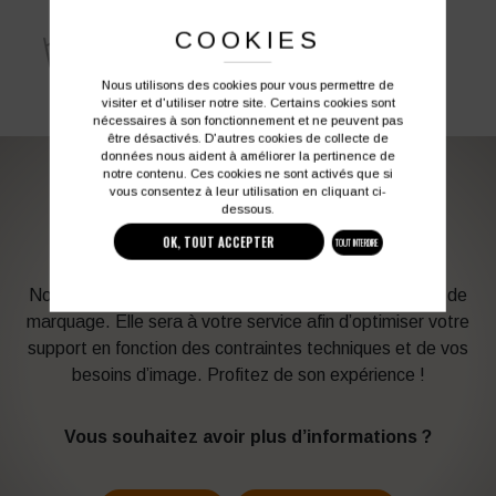
COOKIES
Nous utilisons des cookies pour vous permettre de
visiter et d'utiliser notre site. Certains cookies sont
nécessaires à son fonctionnement et ne peuvent pas
être désactivés. D'autres cookies de collecte de
données nous aident à améliorer la pertinence de
notre contenu. Ces cookies ne sont activés que si
vous consentez à leur utilisation en cliquant ci-
PERSONNALISATION DE VOS VÊTEMENTS DE
dessous.
TRAVAIL
OK, TOUT ACCEPTER
TOUT INTERDIRE
Notre graphiste connait les produits et les techniques de
marquage. Elle sera à votre service afin d’optimiser votre
support en fonction des contraintes techniques et de vos
besoins d’image. Profitez de son expérience !
Vous souhaitez avoir plus d’informations ?