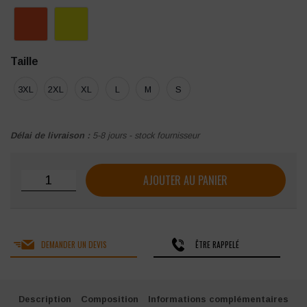
Taille
3XL
2XL
XL
L
M
S
Délai de livraison :
5-8 jours - stock fournisseur
quantité de Parka haute visibilité LONGLIFE Igor
AJOUTER AU PANIER
DEMANDER UN DEVIS
ÊTRE RAPPELÉ
Description
Composition
Informations complémentaires