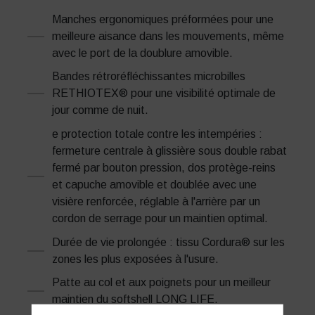
Manches ergonomiques préformées pour une
meilleure aisance dans les mouvements, même
avec le port de la doublure amovible.
Bandes rétroréfléchissantes microbilles
RETHIOTEX® pour une visibilité optimale de
jour comme de nuit.
e protection totale contre les intempéries :
fermeture centrale à glissière sous double rabat
fermé par bouton pression, dos protège-reins
et capuche amovible et doublée avec une
visière renforcée, réglable à l'arrière par un
cordon de serrage pour un maintien optimal.
Durée de vie prolongée : tissu Cordura® sur les
zones les plus exposées à l'usure.
Patte au col et aux poignets pour un meilleur
maintien du softshell LONG LIFE.