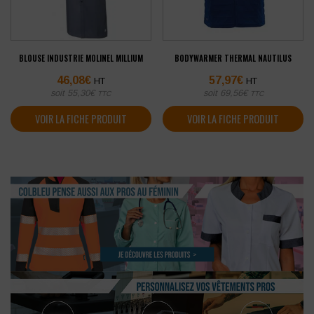
BLOUSE INDUSTRIE MOLINEL MILLIUM
BODYWARMER THERMAL NAUTILUS
46,08
€
57,97
€
HT
HT
soit
55,30
€
soit
69,56
€
TTC
TTC
VOIR LA FICHE PRODUIT
VOIR LA FICHE PRODUIT