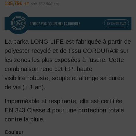
135,75
€
HT
soit
162,90
€
TTC
RENDEZ VOS ÉQUIPEMENTS UNIQUES
EN SAVOIR PLUS
La parka LONG LIFE est fabriquée à partir de
polyester recyclé
et de
tissu CORDURA® sur
les zones les plus exposées à l’usure.
Cette
combinaison rend cet EPI haute
visibilité
robuste, souple
et allonge sa
durée
de vie
(
+ 1 an
).
Imperméable et respirante
, elle est certifiée
EN 343 Classe 4 pour une protection totale
contre la pluie.
Couleur