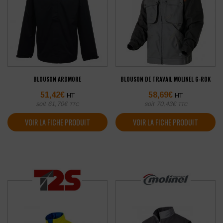
BLOUSON ARDMORE
BLOUSON DE TRAVAIL MOLINEL G-ROK
51,42
€
58,69
€
HT
HT
soit
61,70
€
soit
70,43
€
TTC
TTC
VOIR LA FICHE PRODUIT
VOIR LA FICHE PRODUIT