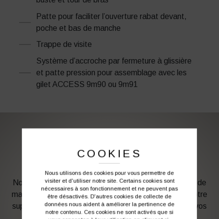
Patte pour faciliter l’ouverture rabat devant,
poche et bas de manche
Trappe de visite
Système d’accroche par fermeture à glissière
et patte pression pour assemblage avec les
gilet ACCESS 9m90 ou 9m91
PERSONNALISATION DE VOS VÊTEMENTS DE
COOKIES
TRAVAIL
Nous utilisons des cookies pour vous permettre de
visiter et d'utiliser notre site. Certains cookies sont
Notre graphiste connait les produits et les techniques de
nécessaires à son fonctionnement et ne peuvent pas
marquage. Elle sera à votre service afin d’optimiser votre
être désactivés. D'autres cookies de collecte de
données nous aident à améliorer la pertinence de
support en fonction des contraintes techniques et de vos
notre contenu. Ces cookies ne sont activés que si
besoins d’image. Profitez de son expérience !