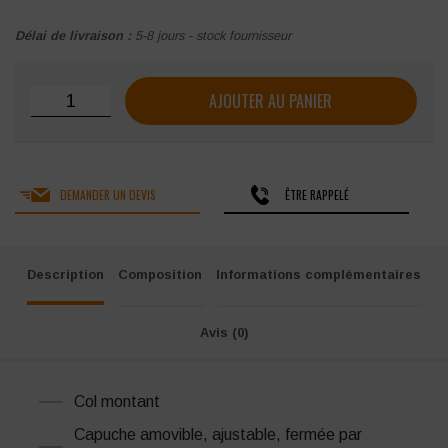
Délai de livraison :
5-8 jours - stock fournisseur
quantité de Parka CEPOVETT Haute Visibilité Multirisqu
AJOUTER AU PANIER
DEMANDER UN DEVIS
ÊTRE RAPPELÉ
Description
Composition
Informations complémentaires
Avis (0)
Col montant
Capuche amovible, ajustable, fermée par