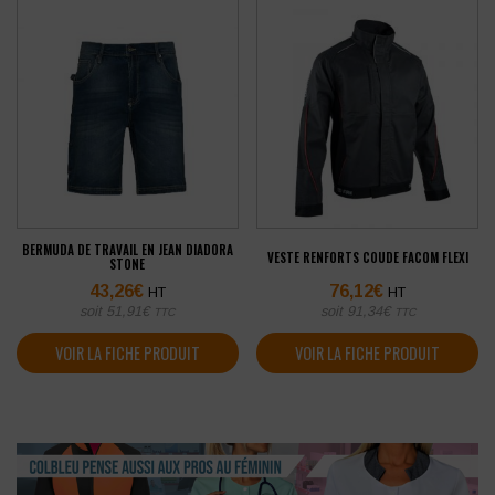
BERMUDA DE TRAVAIL EN JEAN DIADORA
VESTE RENFORTS COUDE FACOM FLEXI
STONE
43,26
€
76,12
€
HT
HT
soit
51,91
€
soit
91,34
€
TTC
TTC
VOIR LA FICHE PRODUIT
VOIR LA FICHE PRODUIT