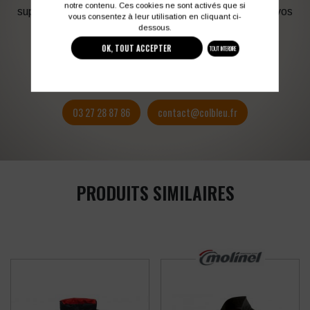
notre contenu. Ces cookies ne sont activés que si
support en fonction des contraintes techniques et de vos
vous consentez à leur utilisation en cliquant ci-
besoins d’image. Profitez de son expérience !
dessous.
OK, TOUT ACCEPTER
TOUT INTERDIRE
Vous souhaitez avoir plus d’informations ?
03 27 28 87 86
contact@colbleu.fr
PRODUITS SIMILAIRES