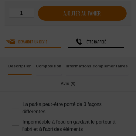
quantité de Parka bicolore Portwest Aviemore
AJOUTER AU PANIER
DEMANDER UN DEVIS
ÊTRE RAPPELÉ
Description
Composition
Informations complémentaires
Avis (0)
La parka peut-être porté de 3 façons
différentes
Imperméable à l'eau en gardant le porteur à
l'abri et à l'abri des éléments