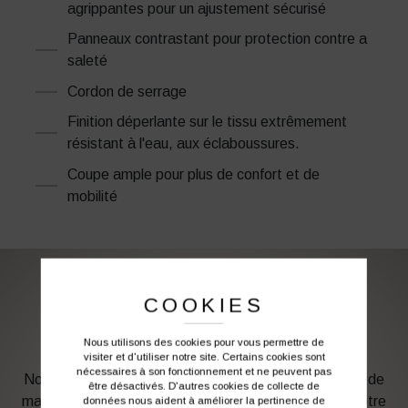
agrippantes pour un ajustement sécurisé
Panneaux contrastant pour protection contre a
saleté
Cordon de serrage
Finition déperlante sur le tissu extrêmement
résistant à l'eau, aux éclaboussures.
Coupe ample pour plus de confort et de
mobilité
COOKIES
PERSONNALISATION DE VOS VÊTEMENTS DE
TRAVAIL
Nous utilisons des cookies pour vous permettre de
visiter et d'utiliser notre site. Certains cookies sont
nécessaires à son fonctionnement et ne peuvent pas
Notre graphiste connait les produits et les techniques de
être désactivés. D'autres cookies de collecte de
marquage. Elle sera à votre service afin d’optimiser votre
données nous aident à améliorer la pertinence de