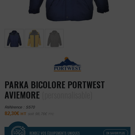
PARKA BICOLORE PORTWEST
AVIEMORE
(personnalisable)
Référence :
S570
82,30
€
HT
soit
98,76
€
TTC
RENDEZ VOS ÉQUIPEMENTS UNIQUES
EN SAVOIR PLUS