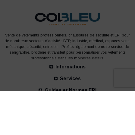
Vente de vêtements professionnels, chaussures de sécurité et EPI pour
de nombreux secteurs d'activité : BTP, industrie, médical, espaces verts,
mécanique, sécurité, entretien... Profitez également de notre service de
sérigraphie, broderie et transfert pour personnaliser vos vêtements
professionnels dans les moindres détails.
Informations
Services
Guides et Normes EPI
Nos bureaux
© 2002-2026 COLBLEU - tous droits réservés -
Mentions légales
-
Politique de