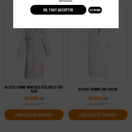
dessous.
OK, TOUT ACCEPTER
TOUT INTERDIRE
BLOUSE FEMME MANCHES RÉGLABLES SNV
BLOUSE HOMME SNV OSCAR
JULIE
30,08
€
20,81
€
HT
HT
soit
36,10
€
soit
24,97
€
TTC
TTC
VOIR LA FICHE PRODUIT
VOIR LA FICHE PRODUIT