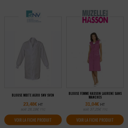
BLOUSE FEMME HASSON LAURENE SANS
BLOUSE MIXTE AGRO SNV SVEN
MANCHES
23,48
€
31,04
€
HT
HT
soit
28,18
€
soit
37,25
€
TTC
TTC
VOIR LA FICHE PRODUIT
VOIR LA FICHE PRODUIT