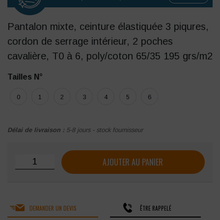
Pantalon mixte, ceinture élastiquée 3 piqures,
cordon de serrage intérieur, 2 poches
cavalière, T0 à 6, poly/coton 65/35 195 grs/m2
Tailles N°
0
1
2
3
4
5
6
Délai de livraison :
5-8 jours - stock fournisseur
quantité de Pantalon SNV Dali Denim
AJOUTER AU PANIER
DEMANDER UN DEVIS
ÊTRE RAPPELÉ