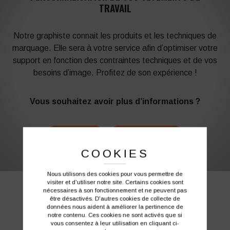
TRAVAIL
Notre graphiste connait les produits et les techniques de
marquage. Elle sera à votre service afin d’optimiser votre
support en fonction des contraintes techniques et de vos
besoins d’image. Profitez de son expérience !
Vous souhaitez avoir plus d’informations ?
03 27 28 87 86
contact@colbleu.fr
COOKIES
Nous utilisons des cookies pour vous permettre de
visiter et d'utiliser notre site. Certains cookies sont
PRODUITS SIMILAIRES
nécessaires à son fonctionnement et ne peuvent pas
être désactivés. D'autres cookies de collecte de
données nous aident à améliorer la pertinence de
notre contenu. Ces cookies ne sont activés que si
vous consentez à leur utilisation en cliquant ci-