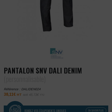
PANTALON SNV DALI DENIM
(personnalisable)
Référence :
DALIDEN024
38,11
€
HT
soit
45,73
€
TTC
RENDEZ VOS ÉQUIPEMENTS UNIQUES
EN SAVOIR PLUS