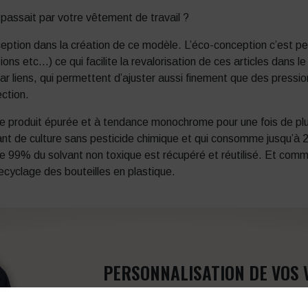
 passait par votre vêtement de travail ?
ception dans la création de ce modèle. L’éco-conception c’est pe
ions etc…) ce qui facilite la revalorisation de ces articles dans
r liens, qui permettent d’ajuster aussi finement que des pressi
ction.
roduit épurée et à tendance monochrome pour une fois de plus 
t de culture sans pesticide chimique et qui consomme jusqu’à 20
de 99% du solvant non toxique est récupéré et réutilisé. Et comme
ecyclage des bouteilles en plastique.
PERSONNALISATION DE VOS 