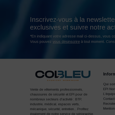
Inscrivez-vous à la newslette
exclusives et suivre notre act
*En indiquant votre adresse mail ci-dessus, vous c
Vous pouvez
vous désinscrire
à tout moment. Cons
Infor
Qui so
EPI No
Vente de vêtements professionnels,
L’équip
chaussures de sécurité et EPI pour de
Contact
nombreux secteurs d'activité : BTP,
Recrute
industrie, médical, espaces verts,
Mention
mécanique, sécurité, entretien... Profitez
également de notre service de sérigraphie,