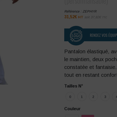
(personnalisable)
Référence :
ZEPHYR
31,52
€
HT
soit
37,82
€
TTC
RENDEZ VOS ÉQUI
Pantalon élastiqué, a
le maintien, deux poch
constatée et fantaisie
tout en restant confor
Tailles N°
0
1
2
3
Couleur