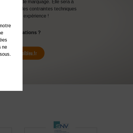
 techniques de marquage. Elle sera à
en fonction des contraintes techniques
itez de son expérience !
 notre
s d’informations ?
ne
nées
s ne
contact@colbleu.fr
ssous.