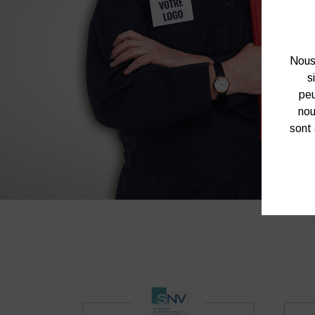
Nous 
s
peu
nou
sont 