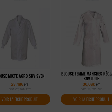
BLOUSE FEMME MANCHES RÉGL
OUSE MIXTE AGRO SNV SVEN
SNV JULIE
23,48
€
30,08
€
HT
HT
soit
28,18
€
soit
36,10
€
TTC
TTC
VOIR LA FICHE PRODUIT
VOIR LA FICHE PRODUIT