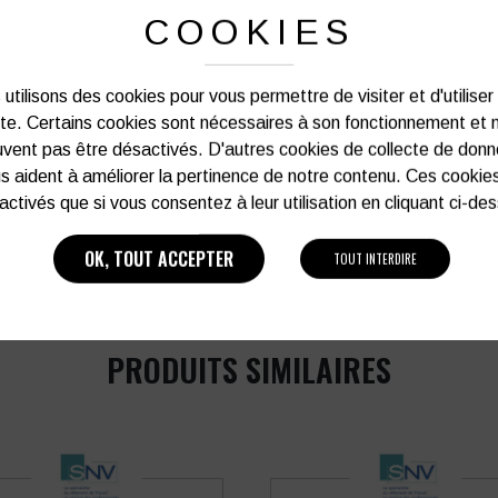
Notre graphiste connait les produits et les
COOKIES
votre service afin d’optimiser votre support 
et de vos besoins d’image. Prof
utilisons des cookies pour vous permettre de visiter et d'utiliser
Vous souhaitez avoir plu
ite. Certains cookies sont nécessaires à son fonctionnement et 
vent pas être désactivés. D'autres cookies de collecte de don
s aident à améliorer la pertinence de notre contenu. Ces cookie
03 27 28 87 86
activés que si vous consentez à leur utilisation en cliquant ci-de
OK, TOUT ACCEPTER
TOUT INTERDIRE
PRODUITS SIMILAIRES