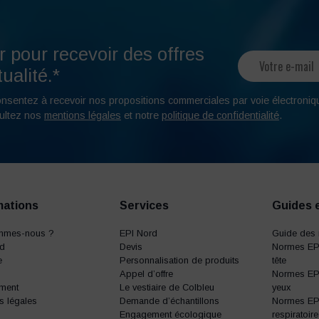
r pour recevoir des offres
ualité.*
onsentez à recevoir nos propositions commerciales par voie électroniq
ultez nos
mentions légales
et notre
politique de confidentialité
.
mations
Services
Guides 
mmes-nous ?
EPI Nord
Guide des 
rd
Devis
Normes EPI
e
Personnalisation de produits
tête
Appel d’offre
Normes EPI
ment
Le vestiaire de Colbleu
yeux
s légales
Demande d’échantillons
Normes EPI
Engagement écologique
respiratoire