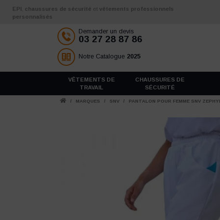
Aller au contenu
EPI
,
chaussures de sécurité
et
vêtements professionnels
personnalisés
Demander un devis
03 27 28 87 86
Notre Catalogue
2025
VÊTEMENTS DE
CHAUSSURES DE
TRAVAIL
SÉCURITÉ
/
MARQUES
/
SNV
/
PANTALON POUR FEMME SNV ZEPHY