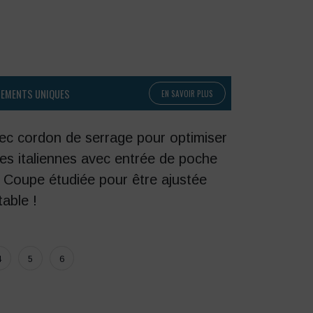
PEMENTS UNIQUES
EN SAVOIR PLUS
vec cordon de serrage pour optimiser
es italiennes avec entrée de poche
. Coupe étudiée pour être ajustée
table !
4
5
6