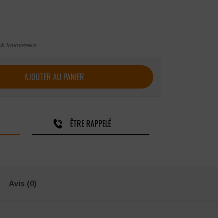
ck fournisseur
our femme SNV ZEPHYR
AJOUTER AU PANIER
ÊTRE RAPPELÉ
Avis (0)