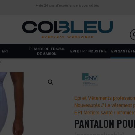
+ de 24 ans d’expérience à vos côtés
TENUES DE TRAVAIL
EPI
EPI BTP / INDUSTRIE
EPI SANTÉ /
DE SAISON
R
Epi et Vêtements profession
Nouveautés
//
Le vêtement p
EPI Métiers santé
/
Infirmièr
PANTALON POU