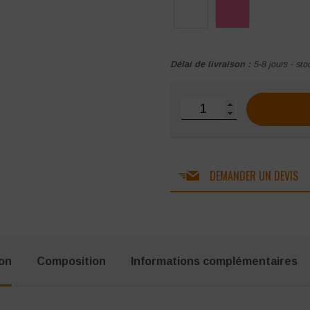
Délai de livraison :
5-8 jours - sto
quantité de Pantalon p
DEMANDER UN DEVIS
ion
Composition
Informations complémentaires