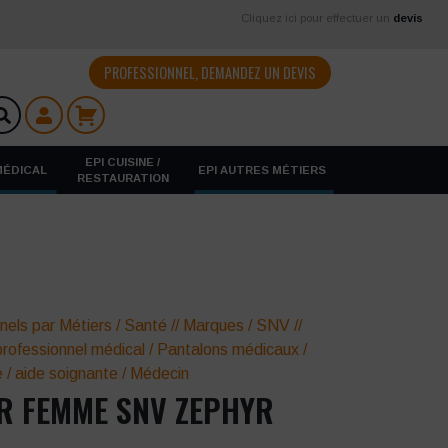
Cliquez ici pour effectuer un
devis
PROFESSIONNEL, DEMANDEZ UN DEVIS
EPI CUISINE /
 MÉDICAL
EPI AUTRES MÉTIERS
RESTAURATION
nels par Métiers
/
Santé
//
Marques
/
SNV
//
rofessionnel médical
/
Pantalons médicaux
/
e / aide soignante
/
Médecin
R FEMME SNV ZEPHYR