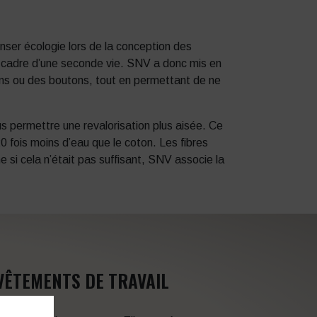
nser écologie lors de la conception des
 le cadre d’une seconde vie. SNV a donc mis en
ons ou des boutons, tout en permettant de ne
permettre une revalorisation plus aisée. Ce
 fois moins d’eau que le coton. Les fibres
 si cela n’était pas suffisant, SNV associe la
VÊTEMENTS DE TRAVAIL