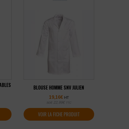
ABLES
BLOUSE HOMME SNV JULIEN
19,16
€
HT
soit
22,99
€
TTC
VOIR LA FICHE PRODUIT