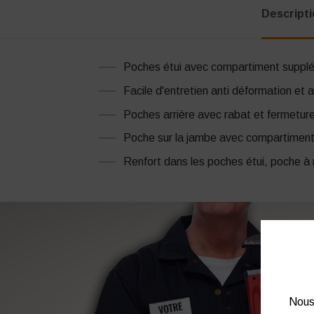
Descript
Poches étui avec compartiment supplé
Facile d'entretien anti déformation et
Poches arrière avec rabat et fermeture
Poche sur la jambe avec compartiment
Renfort dans les poches étui, poche à 
Nous 