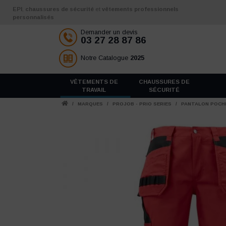
Aller au contenu
EPI
,
chaussures de sécurité
et
vêtements professionnels
personnalisés
Demander un devis
03 27 28 87 86
Notre Catalogue
2025
VÊTEMENTS DE
CHAUSSURES DE
TRAVAIL
SÉCURITÉ
/
MARQUES
/
PROJOB - PRIO SERIES
/
PANTALON POCHE