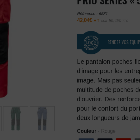
Référence :
5531
42,04
€
HT
soit
50,45
€
TTC
RENDEZ VOS ÉQUI
Le pantalon poches fl
d’image pour les entre
image. Mais pas seule
multitude de poches d
d’ouvrier. Des renfor
pour le confort du por
deux longueurs de jam
Couleur
- Rouge