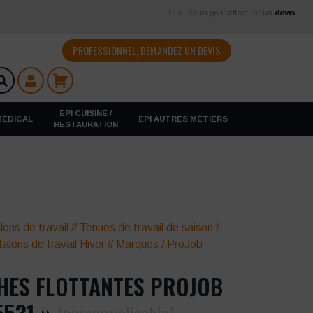
Cliquez ici pour effectuer un
devis
PROFESSIONNEL, DEMANDEZ UN DEVIS
EPI CUISINE /
 MÉDICAL
EPI AUTRES MÉTIERS
RESTAURATION
lons de travail
//
Tenues de travail de saison
/
alons de travail Hiver
//
Marques
/
ProJob -
HES FLOTTANTES PROJOB
5531 »