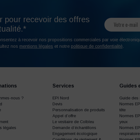
r pour recevoir des offres
ualité.*
onsentez à recevoir nos propositions commerciales par voie électroniq
ultez nos
mentions légales
et notre
politique de confidentialité
.
mations
Services
Guides 
mmes-nous ?
EPI Nord
Guide des 
rd
Devis
Normes EPI
e
Personnalisation de produits
tête
Appel d’offre
Normes EPI
ment
Le vestiaire de Colbleu
yeux
s légales
Demande d’échantillons
Normes EPI
Engagement écologique
respiratoire
Conditions de règlement &
Normes EPI 