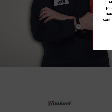
s
peu
nou
sont 