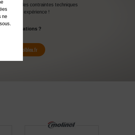
ne
en fonction des contraintes techniques
nées
itez de son expérience !
s ne
ssous.
s d’informations ?
contact@colbleu.fr