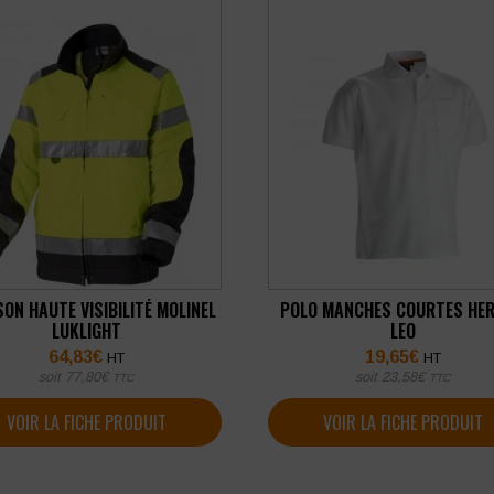
ON HAUTE VISIBILITÉ MOLINEL
POLO MANCHES COURTES HE
LUKLIGHT
LEO
64,83
€
19,65
€
HT
HT
soit
77,80
€
soit
23,58
€
TTC
TTC
VOIR LA FICHE PRODUIT
VOIR LA FICHE PRODUIT