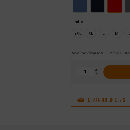
Taille
2XL
XL
L
M
Délai de livraison :
5-8 jours - sto
quantité de Pantalon poch
DEMANDER UN DEVIS