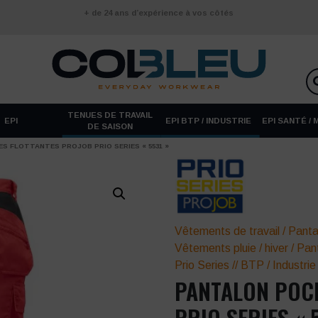
+ de 24 ans d’expérience à vos côtés
TENUES DE TRAVAIL
EPI
EPI BTP / INDUSTRIE
EPI SANTÉ /
DE SAISON
S FLOTTANTES PROJOB PRIO SERIES « 5531 »
Vêtements de travail
/
Panta
Vêtements pluie / hiver
/
Pant
Prio Series
//
BTP / Industrie
PANTALON POC
PRIO SERIES « 