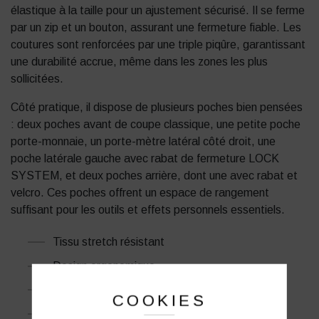
élastique à la taille pour un ajustement sécurisé.
Il se ferme
par un zip et un bouton, assurant une fermeture fiable.
Les
coutures sont renforcées par une triple piqûre, garantissant
une durabilité accrue, même dans les zones les plus
sollicitées.
Côté pratique, il dispose de plusieurs poches bien pensées
: deux poches avant de coupe classique, une petite poche
porte-monnaie, un porte-mètre latéral côté droit, une
poche latérale gauche avec rabat de fermeture LOCK
SYSTEM, et deux poches arrière, dont une avec rabat et
velcro.
Ces poches offrent un espace de rangement
suffisant pour les outils et effets personnels essentiels.
Tissu stretch résistant
Design ergonomique
Entretien facile
COOKIES
Dos rehaussé