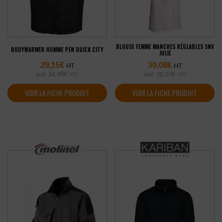
BLOUSE FEMME MANCHES RÉGLABLES SNV
BODYWARMER HOMME PEN DUICK CITY
JULIE
29,15
€
30,08
€
HT
HT
soit
34,98
€
soit
36,10
€
TTC
TTC
VOIR LA FICHE PRODUIT
VOIR LA FICHE PRODUIT