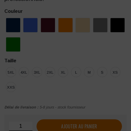
Couleur
Taille
5XL
4XL
3XL
2XL
XL
L
M
S
XS
XXS
Délai de livraison :
5-8 jours - stock fournisseur
quantité de Pantalon Payper POWER STRETCH
AJOUTER AU PANIER