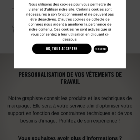
Nous utilisons des cookies pour vous permettre de
Ourlets rallongeables
visiter et d'utiliser notre site. Certains cookies sont
nécessaires à son fonctionnement et ne peuvent pas
être désactivés. D'autres cookies de collecte de
données nous aident à améliorer la pertinence de
notre contenu. Ces cookies ne sont activés que si
vous consentez à leur utilisation en cliquant ci-
dessous.
OK, TOUT ACCEPTER
TOUT INTERDIRE
PERSONNALISATION DE VOS VÊTEMENTS DE
TRAVAIL
Notre graphiste connait les produits et les techniques de
marquage. Elle sera à votre service afin d’optimiser votre
support en fonction des contraintes techniques et de vos
besoins d’image. Profitez de son expérience !
Vous souhaitez avoir plus d’informations ?