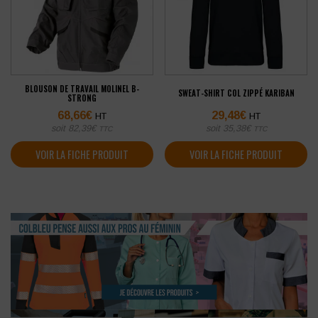
BLOUSON DE TRAVAIL MOLINEL B-
SWEAT-SHIRT COL ZIPPÉ KARIBAN
STRONG
68,66
€
29,48
€
HT
HT
soit
82,39
€
soit
35,38
€
TTC
TTC
VOIR LA FICHE PRODUIT
VOIR LA FICHE PRODUIT