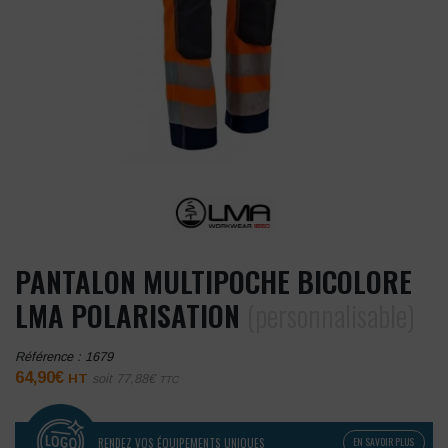
PANTALON MULTIPOCHE BICOLORE
LMA POLARISATION
(personnalisable)
Référence :
1679
64,90
€
HT
soit
77,88
€
TTC
RENDEZ VOS ÉQUIPEMENTS UNIQUES
EN SAVOIR PLUS