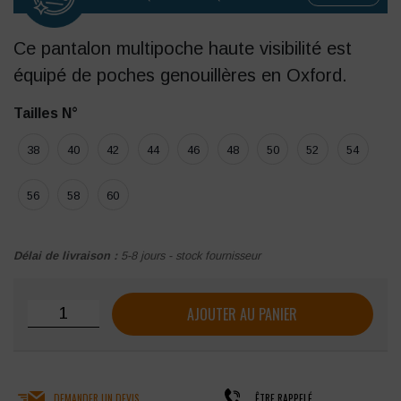
Ce pantalon multipoche haute visibilité est
équipé de poches genouillères en Oxford.
Tailles N°
38
40
42
44
46
48
50
52
54
56
58
60
Délai de livraison :
5-8 jours - stock fournisseur
quantité de Pantalon multipoche bicolore LMA Polarisation
AJOUTER AU PANIER
DEMANDER UN DEVIS
ÊTRE RAPPELÉ