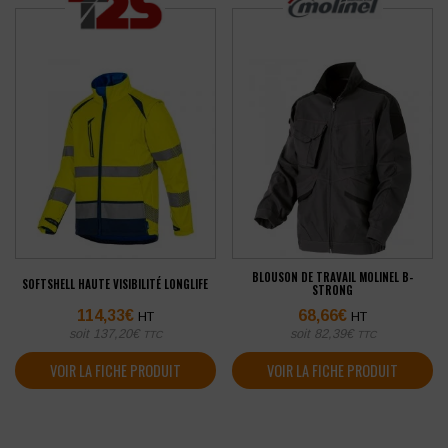
BLOUSON DE TRAVAIL MOLINEL B-
SOFTSHELL HAUTE VISIBILITÉ LONGLIFE
STRONG
114,33
€
68,66
€
HT
HT
soit
137,20
€
soit
82,39
€
TTC
TTC
VOIR LA FICHE PRODUIT
VOIR LA FICHE PRODUIT