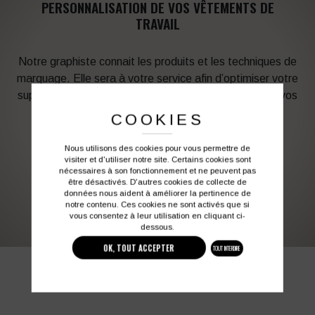
PERSONNALISATION DE VOS VÊTEMENTS DE
TRAVAIL
Notre graphiste connait les produits et les techniques de
marquage. Elle sera à votre service afin d’optimiser votre
support en fonction des contraintes techniques et de vos
besoins d’image. Profitez de son expérience !
COOKIES
Nous utilisons des cookies pour vous permettre de
Vous souhaitez avoir plus d’informations ?
visiter et d'utiliser notre site. Certains cookies sont
nécessaires à son fonctionnement et ne peuvent pas
être désactivés. D'autres cookies de collecte de
données nous aident à améliorer la pertinence de
03 27 28 87 86
contact@colbleu.fr
notre contenu. Ces cookies ne sont activés que si
vous consentez à leur utilisation en cliquant ci-
dessous.
OK, TOUT ACCEPTER
TOUT INTERDIRE
PRODUITS SIMILAIRES