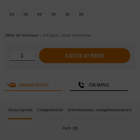
54
56
58
60
62
64
Délai de livraison :
5-8 jours - stock fournisseur
quantité de Pantalon MOLINEL OPTIMAX ND CP
AJOUTER AU PANIER
DEMANDER UN DEVIS
ÊTRE RAPPELÉ
Description
Composition
Informations complémentaires
Avis (0)