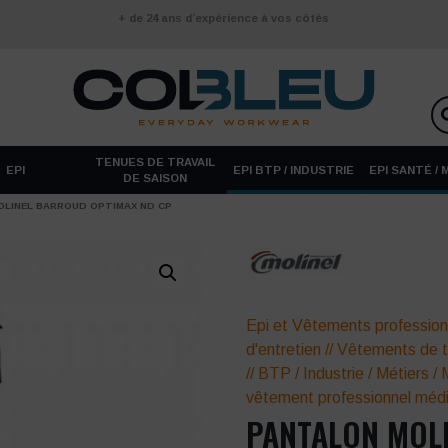
+ de 24 ans d’expérience à vos côtés
TENUES DE TRAVAIL
EPI
EPI BTP / INDUSTRIE
EPI SANTÉ /
DE SAISON
OLINEL BARROUD OPTIMAX ND CP
Epi et Vêtements profession
d'entretien
//
Vêtements de t
//
BTP / Industrie
/
Métiers
/
vêtement professionnel médi
PANTALON MOL