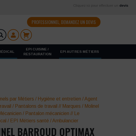
Cliquez ici pour effectuer un
devis
PROFESSIONNEL, DEMANDEZ UN DEVIS
EPI CUISINE /
 MÉDICAL
EPI AUTRES MÉTIERS
RESTAURATION
nels par Métiers
/
Hygiène et entretien
/
Agent
ravail
/
Pantalons de travail
//
Marques
/
Molinel
Mécanicien
/
Pantalon mécanicien
//
Le
cal
/
EPI Métiers santé
/
Ambulancier
INEL BARROUD OPTIMAX