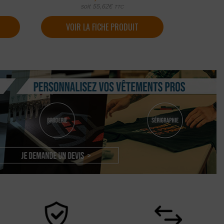
soit
55,62
€
TTC
VOIR LA FICHE PRODUIT