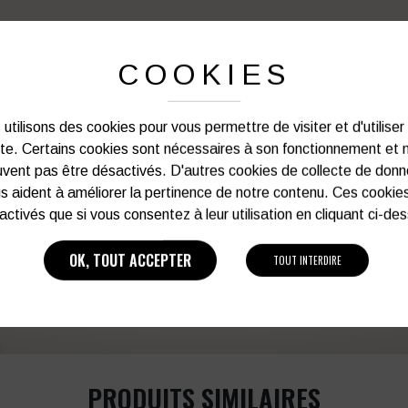
PERSONNALISATION DE VOS 
COOKIES
Notre graphiste connait les produits et les
votre service afin d’optimiser votre support 
utilisons des cookies pour vous permettre de visiter et d'utiliser
et de vos besoins d’image. Prof
ite. Certains cookies sont nécessaires à son fonctionnement et 
vent pas être désactivés. D'autres cookies de collecte de don
s aident à améliorer la pertinence de notre contenu. Ces cookie
Vous souhaitez avoir plu
activés que si vous consentez à leur utilisation en cliquant ci-de
03 27 28 87 86
OK, TOUT ACCEPTER
TOUT INTERDIRE
PRODUITS SIMILAIRES