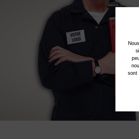
Nous 
s
peu
nou
sont 