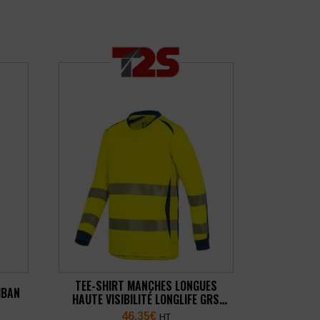
TEE-SHIRT MANCHES LONGUES
IBAN
HAUTE VISIBILITÉ LONGLIFE GRS
MARTYN
46,35
€
HT