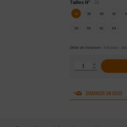
Tailles N°
- 36
36
38
40
42
4
58
60
62
64
Délai de livraison :
5-8 jours - sto
quantité de Pantalon Mol
DEMANDER UN DEVIS