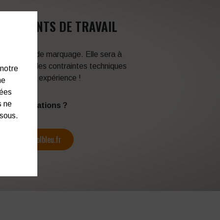
VÊTEMENTS DE TRAVAIL
 techniques de marquage. Elle sera à
en fonction des contraintes techniques
 notre
itez de son expérience !
ne
nées
s ne
s d’informations ?
ssous.
contact@colbleu.fr