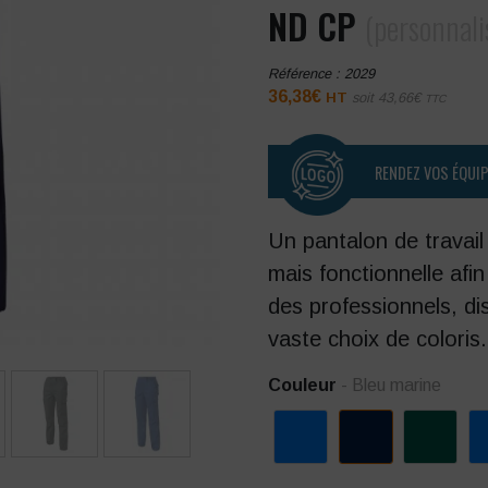
ND CP
(personnali
Référence :
2029
36,38
€
HT
soit
43,66
€
TTC
RENDEZ VOS ÉQUI
Un pantalon de travail
mais fonctionnelle afi
des professionnels, d
vaste choix de coloris.
Couleur
- Bleu marine