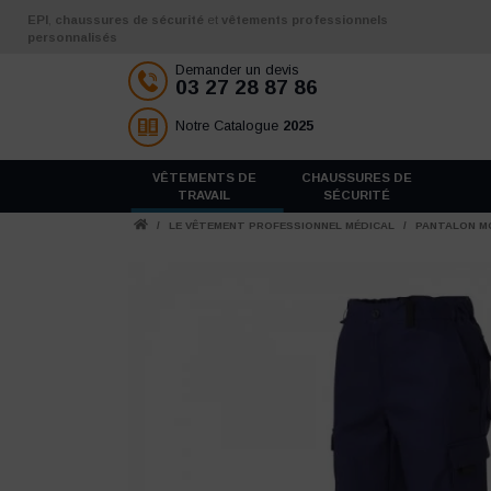
Aller au contenu
EPI
,
chaussures de sécurité
et
vêtements professionnels
personnalisés
Demander un devis
03 27 28 87 86
Notre Catalogue
2025
VÊTEMENTS DE
CHAUSSURES DE
TRAVAIL
SÉCURITÉ
/
LE VÊTEMENT PROFESSIONNEL MÉDICAL
/
PANTALON M