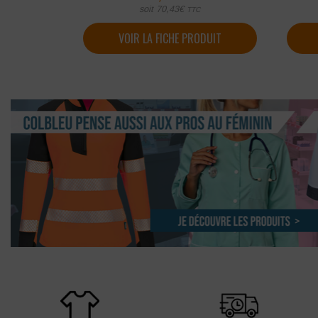
soit
70,43
€
TTC
VOIR LA FICHE PRODUIT