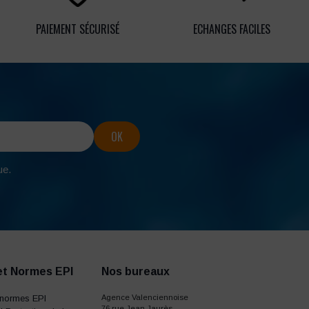
PAIEMENT SÉCURISÉ
ECHANGES FACILES
ue.
et Normes EPI
Nos bureaux
normes EPI
Agence Valenciennoise
76 rue Jean Jaurès