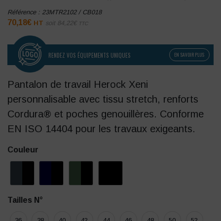
Référence :
23MTR2102 / CB018
70,18
€
HT
soit
84,22
€
TTC
RENDEZ VOS ÉQUIPEMENTS UNIQUES
EN SAVOIR PLUS
Pantalon de travail Herock Xeni
personnalisable avec tissu stretch, renforts
Cordura® et poches genouillères. Conforme
EN ISO 14404 pour les travaux exigeants.
Couleur
Tailles N°
36
38
40
42
44
46
48
50
52