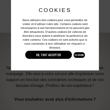
Cordura® renforcé
COOKIES
EN ISO 13688:2013
EN ISO 14404:2004+A1:2010
Nous utilisons des cookies pour vous permettre de
visiter et d'utiliser notre site. Certains cookies sont
nécessaires à son fonctionnement et ne peuvent pas
être désactivés. D'autres cookies de collecte de
données nous aident à améliorer la pertinence de
notre contenu. Ces cookies ne sont activés que si
vous consentez à leur utilisation en cliquant ci-
PERSONNALISATION DE VOS VÊTEMENTS DE
dessous.
TRAVAIL
OK, TOUT ACCEPTER
TOUT INTERDIRE
Notre graphiste connait les produits et les techniques de
marquage. Elle sera à votre service afin d’optimiser votre
support en fonction des contraintes techniques et de vos
besoins d’image. Profitez de son expérience !
Vous souhaitez avoir plus d’informations ?