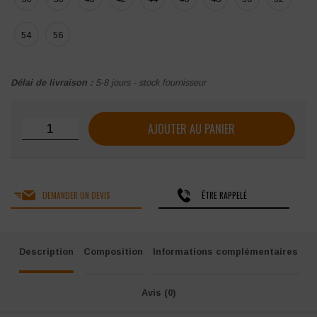
54
56
Délai de livraison :
5-8 jours - stock fournisseur
quantité de Pantalon de travail Herock Xeni stretch Cord
AJOUTER AU PANIER
DEMANDER UN DEVIS
ÊTRE RAPPELÉ
Description
Composition
Informations complémentaires
Avis (0)