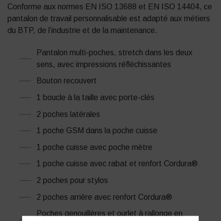
Conforme aux normes EN ISO 13688 et EN ISO 14404, ce
pantalon de travail personnalisable est adapté aux métiers
du BTP, de l’industrie et de la maintenance.
Pantalon multi-poches, stretch dans les deux
sens, avec impressions réfléchissantes
Bouton recouvert
1 boucle à la taille avec porte-clés
2 poches latérales
1 poche GSM dans la poche cuisse
1 poche cuisse avec poche mètre
1 poche cuisse avec rabat et renfort Cordura®
2 poches pour stylos
2 poches arrière avec renfort Cordura®
Poches genouillères et ourlet à rallonge en