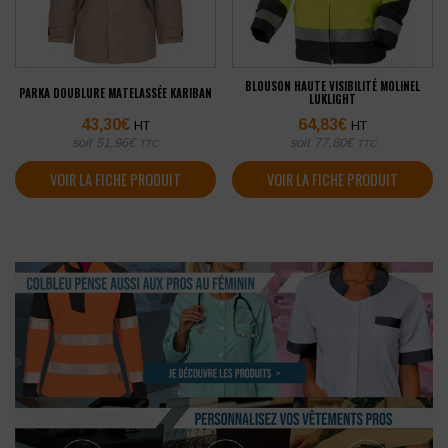
BLOUSON HAUTE VISIBILITÉ MOLINEL
PARKA DOUBLURE MATELASSÉE KARIBAN
LUKLIGHT
43,30
€
64,83
€
HT
HT
soit
51,96
€
soit
77,80
€
TTC
TTC
VOIR LA FICHE PRODUIT
VOIR LA FICHE PRODUIT