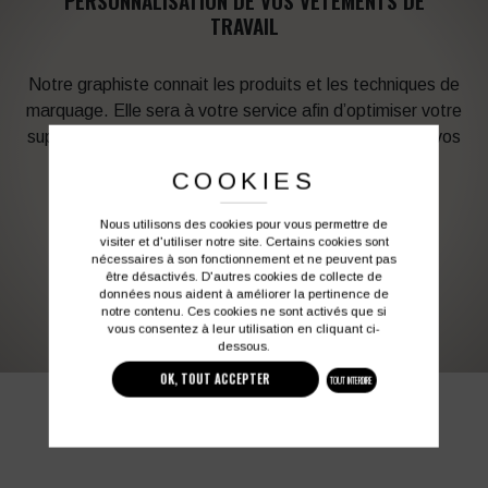
PERSONNALISATION DE VOS VÊTEMENTS DE
TRAVAIL
Notre graphiste connait les produits et les techniques de
marquage. Elle sera à votre service afin d’optimiser votre
support en fonction des contraintes techniques et de vos
besoins d’image. Profitez de son expérience !
COOKIES
Vous souhaitez avoir plus d’informations ?
Nous utilisons des cookies pour vous permettre de
visiter et d'utiliser notre site. Certains cookies sont
nécessaires à son fonctionnement et ne peuvent pas
être désactivés. D'autres cookies de collecte de
03 27 28 87 86
contact@colbleu.fr
données nous aident à améliorer la pertinence de
notre contenu. Ces cookies ne sont activés que si
vous consentez à leur utilisation en cliquant ci-
dessous.
OK, TOUT ACCEPTER
TOUT INTERDIRE
PRODUITS SIMILAIRES