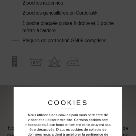
2 poches italiennes
2 poches genouillères en Cordura®
1 poche plaquée cuisse à droite et 1 poche
mètre à l'arrière
Plaques de protection GN08 comprises
COOKIES
PERSONNALISATION DE VOS VÊTEMENTS DE
TRAVAIL
Nous utilisons des cookies pour vous permettre de
visiter et d'utiliser notre site. Certains cookies sont
nécessaires à son fonctionnement et ne peuvent pas
Notre graphiste connait les produits et les techniques de
être désactivés. D'autres cookies de collecte de
données nous aident à améliorer la pertinence de
marquage. Elle sera à votre service afin d’optimiser votre