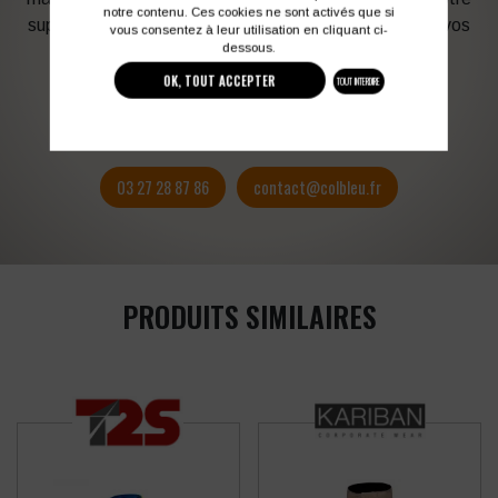
notre contenu. Ces cookies ne sont activés que si
support en fonction des contraintes techniques et de vos
vous consentez à leur utilisation en cliquant ci-
dessous.
besoins d’image. Profitez de son expérience !
OK, TOUT ACCEPTER
TOUT INTERDIRE
Vous souhaitez avoir plus d’informations ?
03 27 28 87 86
contact@colbleu.fr
PRODUITS SIMILAIRES