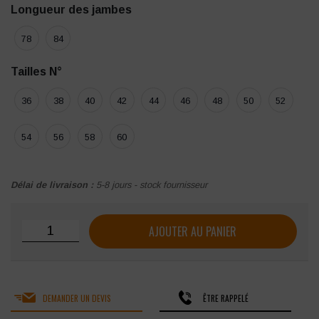
Longueur des jambes
78
84
Tailles N°
36
38
40
42
44
46
48
50
52
54
56
58
60
Délai de livraison :
5-8 jours - stock fournisseur
quantité de Pantalon Genouillères MOLINEL OPTIMAX N
AJOUTER AU PANIER
DEMANDER UN DEVIS
ÊTRE RAPPELÉ