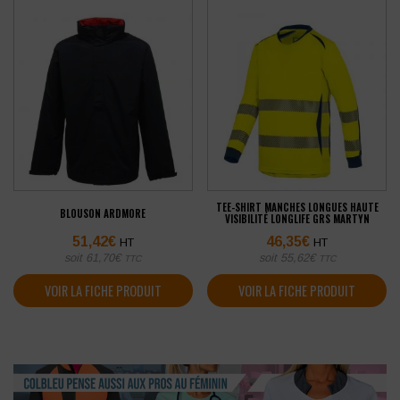
TEE-SHIRT MANCHES LONGUES HAUTE
BLOUSON ARDMORE
VISIBILITÉ LONGLIFE GRS MARTYN
51,42
€
46,35
€
HT
HT
soit
61,70
€
soit
55,62
€
TTC
TTC
VOIR LA FICHE PRODUIT
VOIR LA FICHE PRODUIT