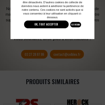
être désactivés. D'autres cookies de collecte de
données nous aident à améliorer la pertinence de
Notre graphiste connait les produits et les techniques de
notre contenu. Ces cookies ne sont activés que si
vous consentez à leur utilisation en cliquant ci-
marquage. Elle sera à votre service afin d’optimiser votre
dessous.
support en fonction des contraintes techniques et de vos
OK, TOUT ACCEPTER
TOUT INTERDIRE
besoins d’image. Profitez de son expérience !
Vous souhaitez avoir plus d’informations ?
03 27 28 87 86
contact@colbleu.fr
PRODUITS SIMILAIRES