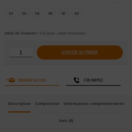
54
56
58
60
62
64
Délai de livraison :
5-8 jours - stock fournisseur
quantité de Pantalon genouillères Molinel Evolve
AJOUTER AU PANIER
DEMANDER UN DEVIS
ÊTRE RAPPELÉ
Description
Composition
Informations complémentaires
Avis (0)