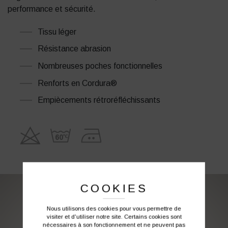
performance et sécurité.
Tissu léger
Résistance abrasion
Nombreuses poches fonctionnelles
Renforts en Cordura®
Empiècements rétroréfléchissants
COOKIES
PERSONNALISATION DE VOS VÊTEMENTS DE
Nous utilisons des cookies pour vous permettre de
TRAVAIL
visiter et d'utiliser notre site. Certains cookies sont
nécessaires à son fonctionnement et ne peuvent pas