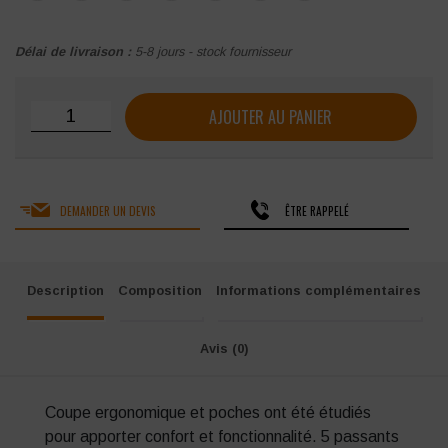
Délai de livraison :
5-8 jours - stock fournisseur
quantité de Pantalon genouillères espaces verts Molinel Nat
AJOUTER AU PANIER
DEMANDER UN DEVIS
ÊTRE RAPPELÉ
Description
Composition
Informations complémentaires
Avis (0)
Coupe ergonomique et poches ont été étudiés
pour apporter confort et fonctionnalité. 5 passants