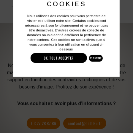
COOKIES
EN 14404 :
Protection des genoux
Nous utilisons des cookies pour vous permettre de
visiter et d'utiliser notre site. Certains cookies sont
nécessaires à son fonctionnement et ne peuvent pas
être désactivés. D'autres cookies de collecte de
données nous aident à améliorer la pertinence de
notre contenu. Ces cookies ne sont activés que si
PERSONNALISATION DE VOS VÊTEMENTS DE
vous consentez à leur utilisation en cliquant ci-
TRAVAIL
dessous.
OK, TOUT ACCEPTER
TOUT INTERDIRE
Notre graphiste connait les produits et les techniques de
marquage. Elle sera à votre service afin d’optimiser votre
support en fonction des contraintes techniques et de vos
besoins d’image. Profitez de son expérience !
Vous souhaitez avoir plus d’informations ?
03 27 28 87 86
contact@colbleu.fr