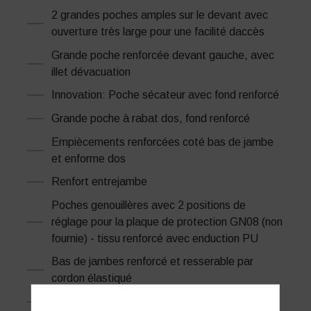
2 grandes poches amples sur le devant avec
ouverture très large pour une facilité daccès
Grande poche renforcée devant gauche, avec
illet dévacuation
Innovation: Poche sécateur avec fond renforcé
Grande poche à rabat dos, fond renforcé
Empiècements renforcées coté bas de jambe
et enforme dos
Renfort entrejambe
Poches genouillères avec 2 positions de
réglage pour la plaque de protection GN08 (non
fournie) - tissu renforcé avec enduction PU
Bas de jambes renforcé et resserable par
cordon élastiqué
Finition double surpiqûres