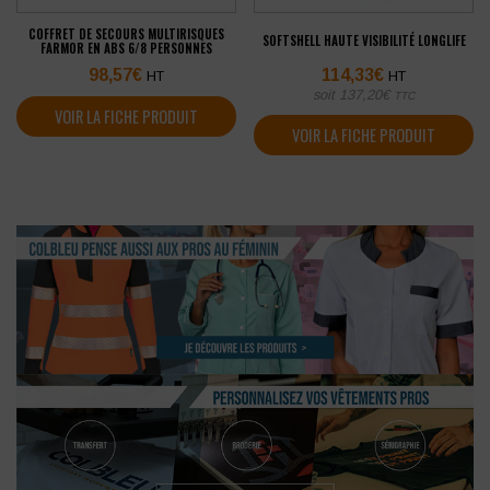
COFFRET DE SECOURS MULTIRISQUES
SOFTSHELL HAUTE VISIBILITÉ LONGLIFE
FARMOR EN ABS 6/8 PERSONNES
98,57
€
114,33
€
HT
HT
soit
137,20
€
TTC
VOIR LA FICHE PRODUIT
VOIR LA FICHE PRODUIT