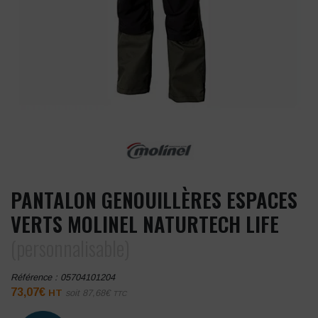
PANTALON GENOUILLÈRES ESPACES
VERTS MOLINEL NATURTECH LIFE
(personnalisable)
Référence :
05704101204
73,07
€
HT
soit
87,68
€
TTC