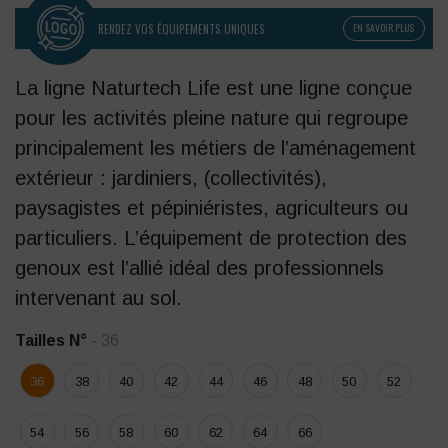
RENDEZ VOS ÉQUIPEMENTS UNIQUES
EN SAVOIR PLUS
La ligne Naturtech Life est une ligne conçue
pour les activités pleine nature qui regroupe
principalement les métiers de l’aménagement
extérieur : jardiniers, (collectivités),
paysagistes et pépiniéristes, agriculteurs ou
particuliers. L’équipement de protection des
genoux est l’allié idéal des professionnels
intervenant au sol.
Tailles N°
- 36
36
38
40
42
44
46
48
50
52
54
56
58
60
62
64
66