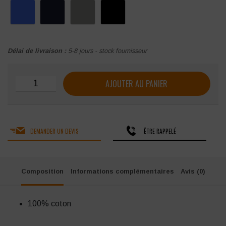
Délai de livraison :
5-8 jours - stock fournisseur
quantité de Pantalon de travail femme PAYPER FOREST
AJOUTER AU PANIER
DEMANDER UN DEVIS
ÊTRE RAPPELÉ
Composition
Informations complémentaires
Avis (0)
100% coton