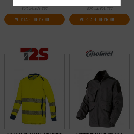
29,15
€
43,30
€
HT
HT
soit
34,98
€
soit
51,96
€
TTC
TTC
VOIR LA FICHE PRODUIT
VOIR LA FICHE PRODUIT