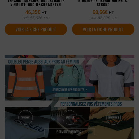
TEE-SHIRT MANCHES LONGUES HAUTE
BLOUSON DE TRAVAIL MOLINEL B-
VISIBILITÉ LONGLIFE GRS MARTYN
STRONG
46,35
€
68,66
€
HT
HT
soit
55,62
€
soit
82,39
€
TTC
TTC
VOIR LA FICHE PRODUIT
VOIR LA FICHE PRODUIT