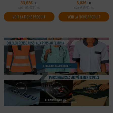
33,68
€
8,03
€
HT
HT
soit
40,42
€
soit
9,64
€
TTC
TTC
VOIR LA FICHE PRODUIT
VOIR LA FICHE PRODUIT