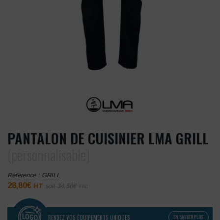
PANTALON DE CUISINIER LMA GRILL
(personnalisable)
Référence :
GRILL
28,80
€
HT
soit
34,56
€
TTC
RENDEZ VOS ÉQUIPEMENTS UNIQUES
EN SAVOIR PLUS