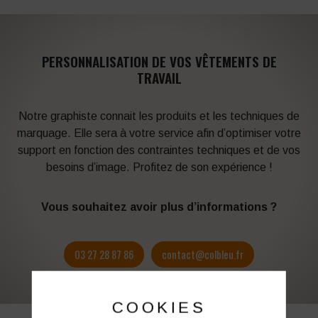
PERSONNALISATION DE VOS VÊTEMENTS DE
TRAVAIL
Notre graphiste connait les produits et les techniques de
marquage. Elle sera à votre service afin d’optimiser votre
support en fonction des contraintes techniques et de vos
besoins d’image. Profitez de son expérience !
Vous souhaitez avoir plus d’informations ?
03 27 28 87 86
contact@colbleu.fr
COOKIES