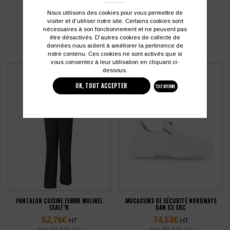
PRODUITS SIMILAIRES
Nous utilisons des cookies pour vous permettre de
visiter et d'utiliser notre site. Certains cookies sont
nécessaires à son fonctionnement et ne peuvent pas
être désactivés. D'autres cookies de collecte de
données nous aident à améliorer la pertinence de
notre contenu. Ces cookies ne sont activés que si
vous consentez à leur utilisation en cliquant ci-
dessous.
OK, TOUT ACCEPTER
TOUT INTERDIRE
PANTALON CUISINE FEMME MOLINEL
MOCASSINS DE SÉCURITÉ NORDWAYS
EXALT’R
DAN S3 SRC
52,76
€
74,53
€
HT
HT
soit
63,31
€
soit
89,44
€
TTC
TTC