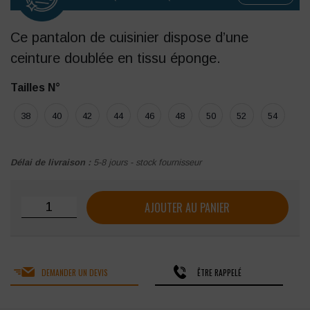
Ce pantalon de cuisinier dispose d’une
ceinture doublée en tissu éponge.
Tailles N°
38
40
42
44
46
48
50
52
54
Délai de livraison :
5-8 jours - stock fournisseur
quantité de Pantalon de cuisinier LMA GRILL
AJOUTER AU PANIER
DEMANDER UN DEVIS
ÊTRE RAPPELÉ