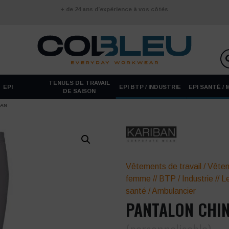
+ de 24 ans d’expérience à vos côtés
TENUES DE TRAVAIL
EPI
EPI BTP / INDUSTRIE
EPI SANTÉ /
DE SAISON
BAN
Vêtements de travail
/
Vêtem
femme
//
BTP / Industrie
//
L
santé
/
Ambulancier
PANTALON CHI