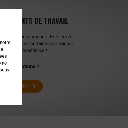
VÊTEMENTS DE TRAVAIL
 techniques de marquage. Elle sera à
 notre
en fonction des contraintes techniques
ne
itez de son expérience !
nées
s ne
s d’informations ?
ssous.
contact@colbleu.fr