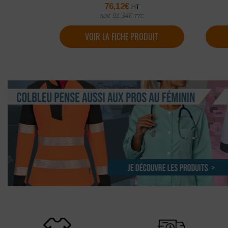
76,12
€
HT
soit
91,34
€
TTC
VOIR LA FICHE PRODUIT