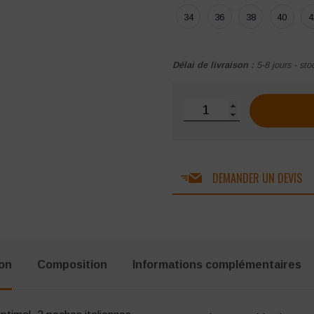
34
36
38
40
4
Délai de livraison :
5-8 jours - sto
quantité de Pantalon chin
DEMANDER UN DEVIS
ion
Composition
Informations complémentaires