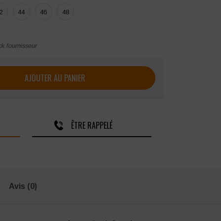
2
44
46
48
ck fournisseur
o femme Kariban
AJOUTER AU PANIER
ÊTRE RAPPELÉ
Avis (0)