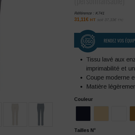
(personnalisable)
Référence :
K741
31,11
€
HT
soit
37,33
€
TTC
RENDEZ VOS ÉQUI
Tissu lavé aux en
imprimabilité et u
Coupe moderne e
Matière légèremen
Couleur
Tailles N°