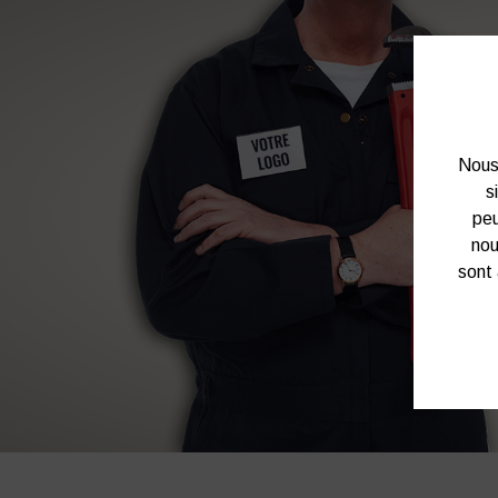
Nous 
s
peu
nou
sont 