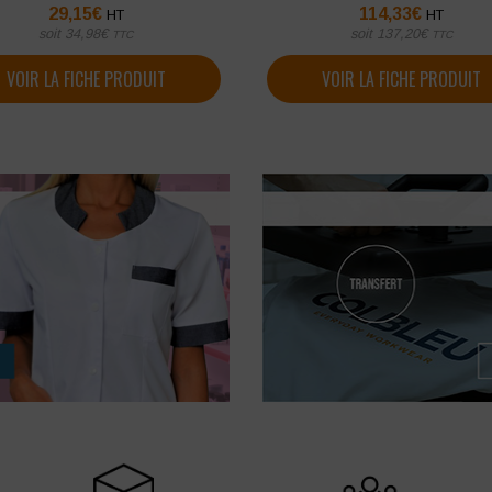
29,15
€
114,33
€
HT
HT
soit
34,98
€
soit
137,20
€
TTC
TTC
VOIR LA FICHE PRODUIT
VOIR LA FICHE PRODUIT