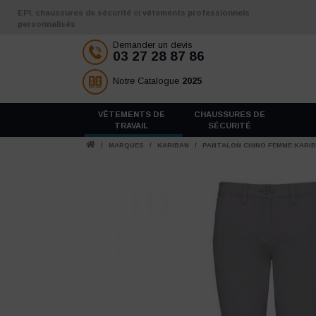
Aller au contenu
EPI
,
chaussures de sécurité
et
vêtements professionnels
personnalisés
Demander un devis
03 27 28 87 86
Notre Catalogue
2025
VÊTEMENTS DE
CHAUSSURES DE
TRAVAIL
SÉCURITÉ
/
MARQUES
/
KARIBAN
/
PANTALON CHINO FEMME KARI