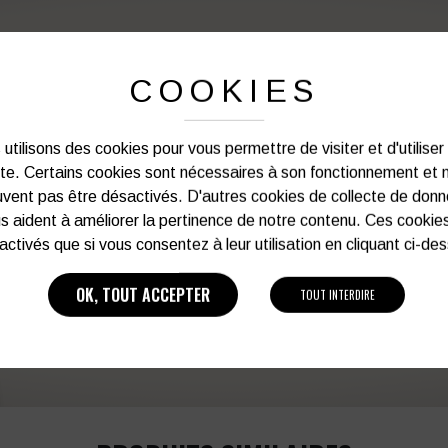
PERSONNALISATION DE VOS 
COOKIES
Notre graphiste connait les produits et les
utilisons des cookies pour vous permettre de visiter et d'utiliser
votre service afin d’optimiser votre support 
ite. Certains cookies sont nécessaires à son fonctionnement et 
et de vos besoins d’image. Prof
vent pas être désactivés. D'autres cookies de collecte de don
s aident à améliorer la pertinence de notre contenu. Ces cookie
Vous souhaitez avoir plu
activés que si vous consentez à leur utilisation en cliquant ci-de
OK, TOUT ACCEPTER
TOUT INTERDIRE
03 27 28 87 86