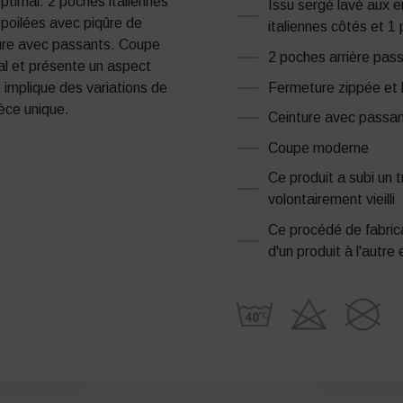
ptimal. 2 poches italiennes
Issu sergé lavé aux 
epoilées avec piqûre de
italiennes côtés et 1
ture avec passants. Coupe
2 poches arrière pass
al et présente un aspect
Fermeture zippée et
n implique des variations de
ièce unique.
Ceinture avec passa
Coupe moderne
Ce produit a subi un 
volontairement vieilli
Ce procédé de fabrica
d'un produit à l'autr