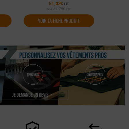
51,42
€
HT
soit
61,70
€
TTC
VOIR LA FICHE PRODUIT