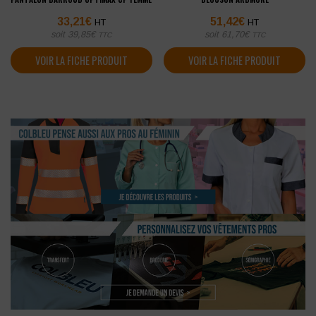
33,21
€
51,42
€
HT
HT
soit
39,85
€
soit
61,70
€
TTC
TTC
VOIR LA FICHE PRODUIT
VOIR LA FICHE PRODUIT