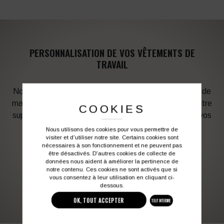
PERSONNALISATION DE VOS VÊTEMENTS DE
TRAVAIL
Notre graphiste connait les produits et les techniques de
marquage. Elle sera à votre service afin d’optimiser votre
COOKIES
support en fonction des contraintes techniques et de vos
besoins d’image. Profitez de son expérience !
Nous utilisons des cookies pour vous permettre de
visiter et d'utiliser notre site. Certains cookies sont
nécessaires à son fonctionnement et ne peuvent pas
être désactivés. D'autres cookies de collecte de
Vous souhaitez avoir plus d’informations ?
données nous aident à améliorer la pertinence de
notre contenu. Ces cookies ne sont activés que si
vous consentez à leur utilisation en cliquant ci-
dessous.
03 27 28 87 86
contact@colbleu.fr
OK, TOUT ACCEPTER
TOUT INTERDIRE