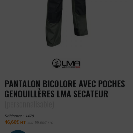
PANTALON BICOLORE AVEC POCHES
GENOUILLÈRES LMA SECATEUR
(personnalisable)
Référence :
1478
46,66
€
HT
soit
55,99
€
TTC