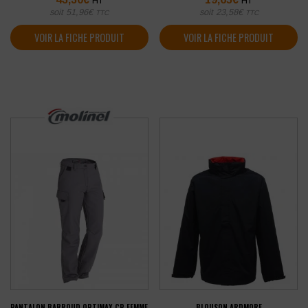
HT
HT
soit
51,96
€
soit
23,58
€
TTC
TTC
VOIR LA FICHE PRODUIT
VOIR LA FICHE PRODUIT
PANTALON BARROUD OPTIMAX CP FEMME
BLOUSON ARDMORE