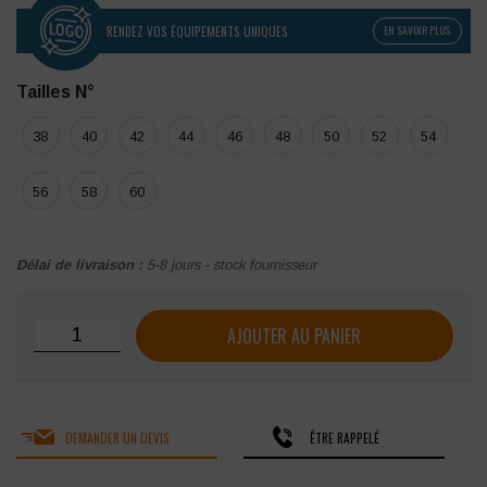
RENDEZ VOS ÉQUIPEMENTS UNIQUES
EN SAVOIR PLUS
Tailles N°
38
40
42
44
46
48
50
52
54
56
58
60
Délai de livraison :
5-8 jours - stock fournisseur
quantité de Pantalon bicolore avec poches genouillères
AJOUTER AU PANIER
DEMANDER UN DEVIS
ÊTRE RAPPELÉ