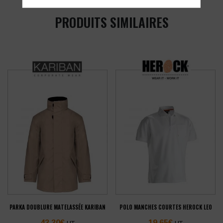
PRODUITS SIMILAIRES
PARKA DOUBLURE MATELASSÉE KARIBAN
POLO MANCHES COURTES HEROCK LEO
43,30
€
19,65
€