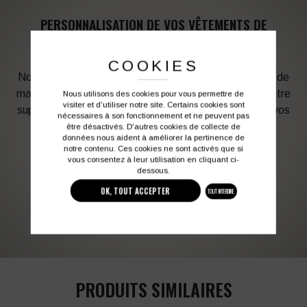
PERSONNALISATION DE VOS VÊTEMENTS DE
TRAVAIL
COOKIES
Notre graphiste connait les produits et les techniques de
marquage. Elle sera à votre service afin d’optimiser votre
Nous utilisons des cookies pour vous permettre de
visiter et d'utiliser notre site. Certains cookies sont
support en fonction des contraintes techniques et de vos
nécessaires à son fonctionnement et ne peuvent pas
besoins d’image. Profitez de son expérience !
être désactivés. D'autres cookies de collecte de
données nous aident à améliorer la pertinence de
notre contenu. Ces cookies ne sont activés que si
vous consentez à leur utilisation en cliquant ci-
Vous souhaitez avoir plus d’informations ?
dessous.
OK, TOUT ACCEPTER
TOUT INTERDIRE
03 27 28 87 86
contact@colbleu.fr
PRODUITS SIMILAIRES