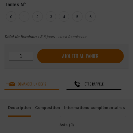
Tailles N°
0
1
2
3
4
5
6
Délai de livraison :
5-8 jours - stock fournisseur
quantité de Pantalon ATEX 320 CEPOVETT GORELI
AJOUTER AU PANIER
DEMANDER UN DEVIS
ÊTRE RAPPELÉ
Description
Composition
Informations complémentaires
Avis (0)