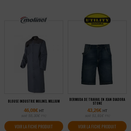
BERMUDA DE TRAVAIL EN JEAN DIADORA
BLOUSE INDUSTRIE MOLINEL MILLIUM
STONE
46,08
€
43,26
€
HT
HT
soit
55,30
€
soit
51,91
€
TTC
TTC
VOIR LA FICHE PRODUIT
VOIR LA FICHE PRODUIT