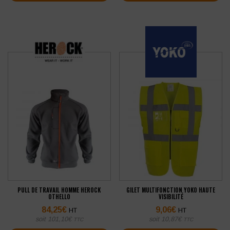
PULL DE TRAVAIL HOMME HEROCK
GILET MULTIFONCTION YOKO HAUTE
OTHELLO
VISIBILITÉ
84,25
€
9,06
€
HT
HT
soit
101,10
€
soit
10,87
€
TTC
TTC