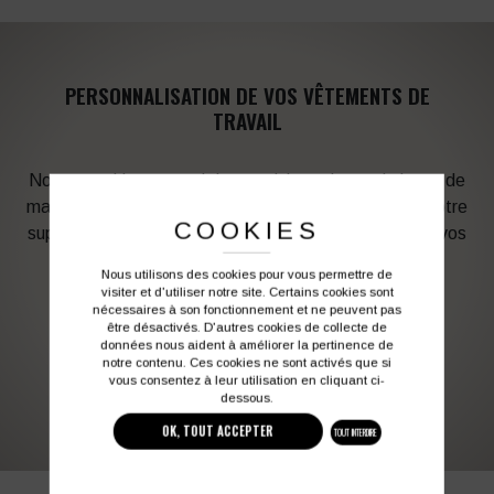
PERSONNALISATION DE VOS VÊTEMENTS DE
TRAVAIL
Notre graphiste connait les produits et les techniques de
marquage. Elle sera à votre service afin d’optimiser votre
COOKIES
support en fonction des contraintes techniques et de vos
besoins d’image. Profitez de son expérience !
Nous utilisons des cookies pour vous permettre de
visiter et d'utiliser notre site. Certains cookies sont
nécessaires à son fonctionnement et ne peuvent pas
Vous souhaitez avoir plus d’informations ?
être désactivés. D'autres cookies de collecte de
données nous aident à améliorer la pertinence de
notre contenu. Ces cookies ne sont activés que si
vous consentez à leur utilisation en cliquant ci-
03 27 28 87 86
contact@colbleu.fr
dessous.
OK, TOUT ACCEPTER
TOUT INTERDIRE