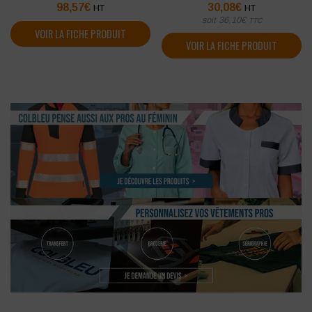
98,57
€
30,08
€
HT
HT
soit
36,10
€
TTC
VOIR LA FICHE PRODUIT
VOIR LA FICHE PRODUIT