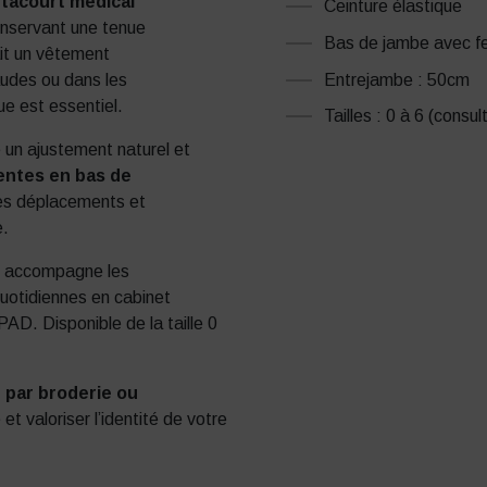
tacourt médical
Ceinture élastique
onservant une tenue
Bas de jambe avec f
ait un vêtement
Entrejambe : 50cm
audes ou dans les
ue est essentiel.
Tailles : 0 à 6 (consul
 un ajustement naturel et
entes en bas de
des déplacements et
e.
t accompagne les
quotidiennes en cabinet
PAD. Disponible de la taille 0
 par broderie ou
t valoriser l’identité de votre