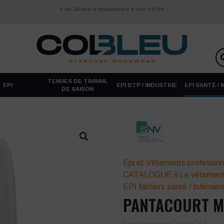
+ de 24 ans d’expérience à vos côtés
TENUES DE TRAVAIL
EPI
EPI BTP / INDUSTRIE
EPI SANTÉ /
DE SAISON
Epi et Vêtements profession
CATALOGUE
//
Le vêtement
EPI Métiers santé
/
Infirmièr
PANTACOURT M