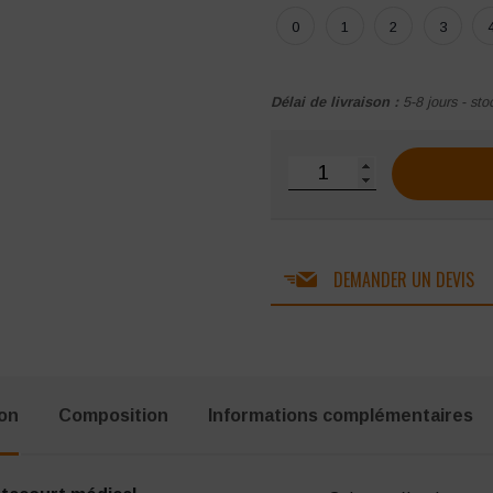
0
1
2
3
Délai de livraison :
5-8 jours - sto
quantité de Pantacourt 
DEMANDER UN DEVIS
ion
Composition
Informations complémentaires