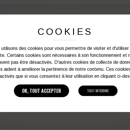
PERSONNALISATION DE VOS 
COOKIES
Notre graphiste connait les produits et les
utilisons des cookies pour vous permettre de visiter et d'utiliser
votre service afin d’optimiser votre support 
ite. Certains cookies sont nécessaires à son fonctionnement et 
et de vos besoins d’image. Prof
vent pas être désactivés. D'autres cookies de collecte de don
s aident à améliorer la pertinence de notre contenu. Ces cookie
activés que si vous consentez à leur utilisation en cliquant ci-de
Vous souhaitez avoir plu
OK, TOUT ACCEPTER
TOUT INTERDIRE
03 27 28 87 86