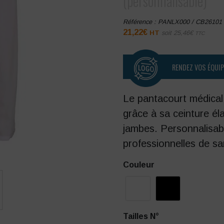
(personnalisable)
Référence :
PANLX000 / CB26101
21,22
€
HT
soit
25,46
€
TTC
RENDEZ VOS ÉQUI
Le pantacourt médical 
grâce à sa ceinture él
jambes. Personnalisabl
professionnelles de sa
Couleur
Tailles N°