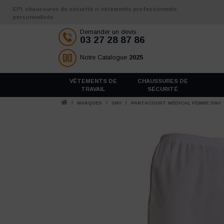
Aller au contenu
EPI
,
chaussures de sécurité
et
vêtements professionnels
personnalisés
Demander un devis
03 27 28 87 86
Notre Catalogue
2025
VÊTEMENTS DE
CHAUSSURES DE
TRAVAIL
SÉCURITÉ
/
MARQUES
/
SNV
/
PANTACOURT MÉDICAL FEMME SNV