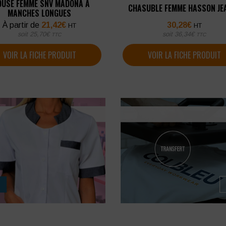
OUSE FEMME SNV MADONA À
CHASUBLE FEMME HASSON JE
MANCHES LONGUES
À partir de
21,42
€
30,28
€
HT
HT
soit
25,70
€
soit
36,34
€
TTC
TTC
VOIR LA FICHE PRODUIT
VOIR LA FICHE PRODUIT