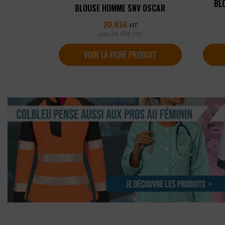
BL
BLOUSE HOMME SNV OSCAR
20,81
€
HT
soit
24,97
€
TTC
VOIR LA FICHE PRODUIT