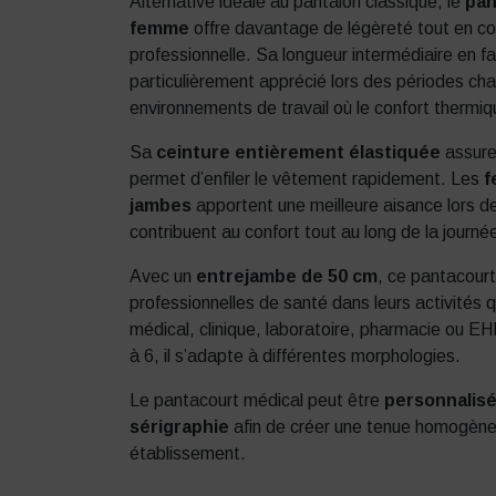
Alternative idéale au pantalon classique, le
pan
femme
offre davantage de légèreté tout en c
professionnelle. Sa longueur intermédiaire en f
particulièrement apprécié lors des périodes ch
environnements de travail où le confort thermiq
Sa
ceinture entièrement élastiquée
assure
permet d’enfiler le vêtement rapidement. Les
f
jambes
apportent une meilleure aisance lors 
contribuent au confort tout au long de la journé
Avec un
entrejambe de 50 cm
, ce pantacour
professionnelles de santé dans leurs activités 
médical, clinique, laboratoire, pharmacie ou EH
à 6, il s’adapte à différentes morphologies.
Le pantacourt médical peut être
personnalisé
sérigraphie
afin de créer une tenue homogène e
établissement.