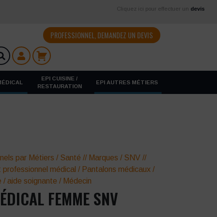
Cliquez ici pour effectuer un
devis
PROFESSIONNEL, DEMANDEZ UN DEVIS
EPI CUISINE /
 MÉDICAL
EPI AUTRES MÉTIERS
RESTAURATION
nels par Métiers
/
Santé
//
Marques
/
SNV
//
 professionnel médical
/
Pantalons médicaux
/
e / aide soignante
/
Médecin
ÉDICAL FEMME SNV