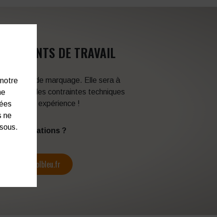
VÊTEMENTS DE TRAVAIL
 techniques de marquage. Elle sera à
 notre
en fonction des contraintes techniques
ne
itez de son expérience !
nées
s ne
ssous.
s d’informations ?
contact@colbleu.fr