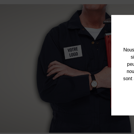
Nous 
s
peu
nou
sont 