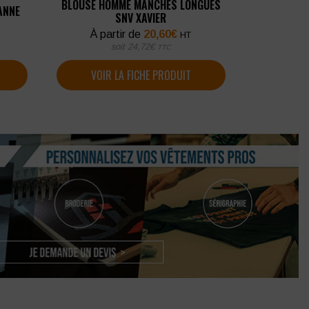
BLOUSE HOMME MANCHES LONGUES
ANNE
SNV XAVIER
À partir de
20,60
€
HT
soit
24,72
€
TTC
VOIR LA FICHE PRODUIT