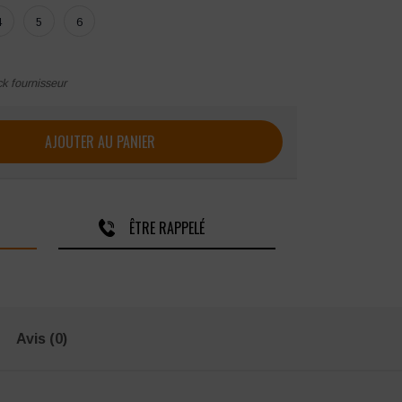
4
5
6
ck fournisseur
médical femme SNV
AJOUTER AU PANIER
ÊTRE RAPPELÉ
Avis (0)