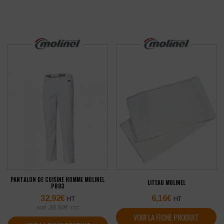
PANTALON DE CUISINE HOMME MOLINEL
LITEAU MOLINEL
PB03
32,92
€
6,16
€
HT
HT
soit
39,50
€
TTC
VOIR LA FICHE PRODUIT