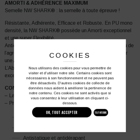
AMORTI & ADHÉRENCE MAXIMUM
Semelle NW SHARK® : la semelle à toute épreuve !
Résistante, Adhérente, Efficace et Robuste. En PU mono
densité, la NW SHARK® possède un Amorti exceptionnel
et une super Flexibilité.
Antidérapante, un relief spécialement créé pour le milieu de
l’agroalimentaire. Découpée dans la masse pour assurer
COOKIES
une Adhérence Optimale.
L’Absorbeur d’Énergie au niveau du talon assure un
Nous utilisons des cookies pour vous permettre de
visiter et d'utiliser notre site. Certains cookies sont
excellent amorti.
nécessaires à son fonctionnement et ne peuvent pas
être désactivés. D'autres cookies de collecte de
CONSEIL ENTRETIEN
données nous aident à améliorer la pertinence de
notre contenu. Ces cookies ne sont activés que si
– Lavable en machine à 30°C maxi
vous consentez à leur utilisation en cliquant ci-
– Programme court 15 minutes maxi
dessous.
OK, TOUT ACCEPTER
TOUT INTERDIRE
Norme :
EN ISO 20345
S2 SRC
405 gr (pointure 42)
Antistatique et antidérapant