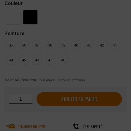
Couleur
Pointure
35
36
37
38
39
40
41
42
43
44
45
46
47
48
Délai de livraison :
5-8 jours - stock fournisseur
quantité de Mocassins de sécurité Nordways Tony S2 SRC
AJOUTER AU PANIER
DEMANDER UN DEVIS
ÊTRE RAPPELÉ