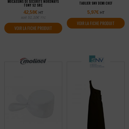
MOCASSINS DE SÉCURITÉ NORDWAYS
TABLIER SNV DEMI CHEF
TONY S2 SRC
42,58
€
5,97
€
HT
HT
soit
51,10
€
TTC
VOIR LA FICHE PRODUIT
VOIR LA FICHE PRODUIT