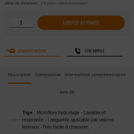
Délai de livraison :
5-8 jours - stock fournisseur
quantité de Mocassins de sécurité Nordways Sophie S2 S
AJOUTER AU PANIER
DEMANDER UN DEVIS
ÊTRE RAPPELÉ
Description
Composition
Informations complémentaires
Avis (0)
Tige
: Microfibre hydrofuge - Lavable et
respirante - Languette ajustable par velcros
latéraux -Très facile à chausser.