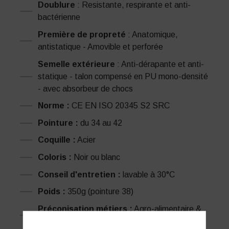
Doublure
: Resistante, respirante et anti-
bactérienne
Première de propreté
: Anatomique,
antistatique - Amovible et perforée
Semelle extérieure
: Anti-dérapante et anti-
statique - talon compensé en PU mono-densité
- avec absorbeur de chocs
Norme :
CE EN ISO 20345 S2 SRC
Pointure :
du 34 au 42
Coquille :
Acier
Coloris :
Noir ou blanc
Conseil d'entretien :
lavable à 30°C
Poids :
350g (pointure 38)
Préconisation métiers :
Agro-alimentaire &
Restauration