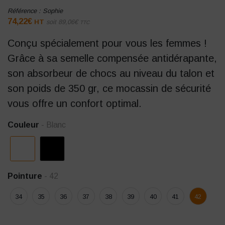
Référence :
Sophie
74,22
€
HT
soit
89,06
€
TTC
Conçu spécialement pour vous les femmes !
Grâce à sa semelle compensée antidérapante,
son absorbeur de chocs au niveau du talon et
son poids de 350 gr, ce mocassin de sécurité
vous offre un confort optimal.
Couleur
- Blanc
Pointure
- 42
34
35
36
37
38
39
40
41
42