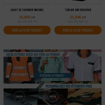
CALOT DE CUISINIER MOLINEL
TABLIER SNV BOUCHER
16,85
€
21,84
€
HT
HT
soit
20,22
€
soit
26,21
€
TTC
TTC
VOIR LA FICHE PRODUIT
VOIR LA FICHE PRODUIT