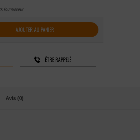
ck fournisseur
 sécurité Nordways Bernd S2 SRC
AJOUTER AU PANIER
ÊTRE RAPPELÉ
Avis (0)