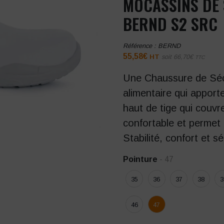
MOCASSINS DE
BERND S2 SRC
Référence :
BERND
55,58
€
HT
soit
66,70
€
TTC
Une Chaussure de Sécu
alimentaire qui apporte
haut de tige qui couvre
confortable et permet 
Stabilité, confort et s
Pointure
- 47
35
36
37
38
3
46
47