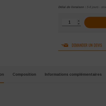
Délai de livraison :
5-8 jours - sto
quantité de Mocassins de
DEMANDER UN DEVIS
ion
Composition
Informations complémentaires