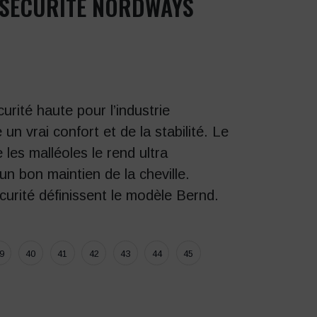
 SÉCURITÉ NORDWAYS
rité haute pour l’industrie
 un vrai confort et de la stabilité. Le
 les malléoles le rend ultra
un bon maintien de la cheville.
écurité définissent le modèle Bernd.
9
40
41
42
43
44
45