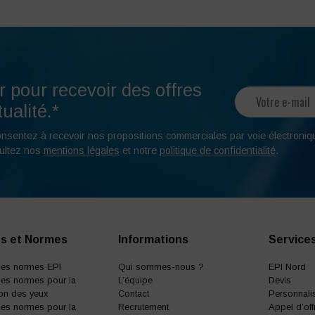
r pour recevoir des offres
ualité.*
onsentez à recevoir nos propositions commerciales par voie électroniq
ultez nos
mentions légales
et notre
politique de confidentialité
.
s et Normes
Informations
Service
des normes EPI
Qui sommes-nous ?
EPI Nord
es normes pour la
L’équipe
Devis
ion des yeux
Contact
Personnalis
es normes pour la
Recrutement
Appel d’off