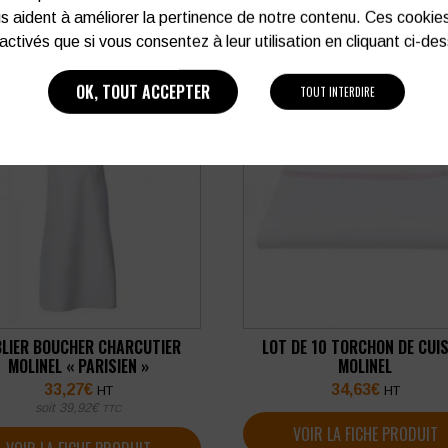
s aident à améliorer la pertinence de notre contenu. Ces cookie
activés que si vous consentez à leur utilisation en cliquant ci-de
OK, TOUT ACCEPTER
TOUT INTERDIRE
LIER BOUCHER CHARCUTIER
LOT DE 10 TORCHON DE CUIS
MOLINEL « PARISIEN »
MOLINEL
33,27
€
34,63
€
HT
HT
soit
39,92
€
TTC
VOIR LA FICHE PRODUIT