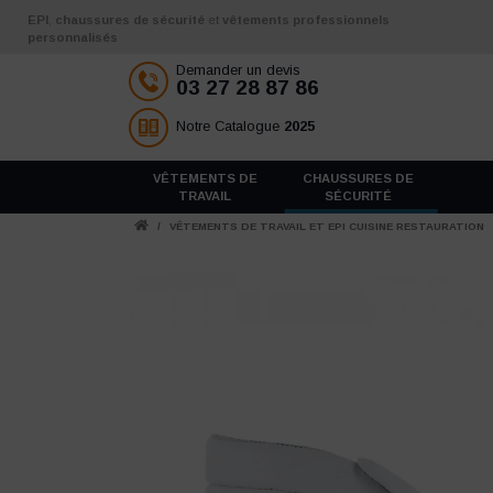
Aller au contenu
EPI
,
chaussures de sécurité
et
vêtements professionnels
personnalisés
Demander un devis
03 27 28 87 86
Notre Catalogue
2025
VÊTEMENTS DE
CHAUSSURES DE
TRAVAIL
SÉCURITÉ
/
VÊTEMENTS DE TRAVAIL ET EPI CUISINE RESTAURATION