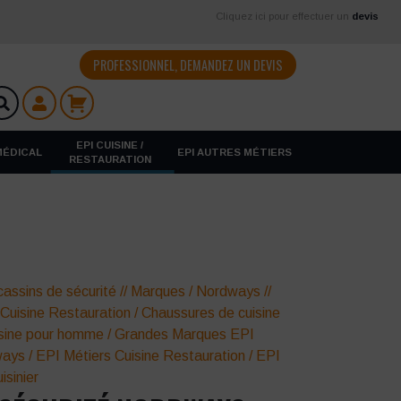
Cliquez ici pour effectuer un
devis
PROFESSIONNEL, DEMANDEZ UN DEVIS
EPI CUISINE /
 MÉDICAL
EPI AUTRES MÉTIERS
RESTAURATION
assins de sécurité
//
Marques
/
Nordways
//
 Cuisine Restauration
/
Chaussures de cuisine
isine pour homme
/
Grandes Marques EPI
ways
/
EPI Métiers Cuisine Restauration
/
EPI
isinier