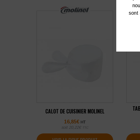
nou
sont 
TAB
CALOT DE CUISINIER MOLINEL
16,85
€
HT
soit
20,22
€
TTC