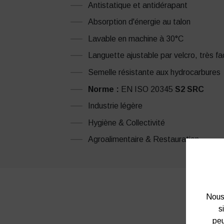
Antistatique et antidérapant
Absorption d'énergie au talon
Lavable en machine à 30°C
Languette ajustable par velcro, très fa
Semelle résistante aux hydrocarbures
Norme :
EN ISO 20345
S2 SRC
Industrie légère
Hygiène & Collectivité
Agroalimentaire & Restauration
Nous 
s
peu