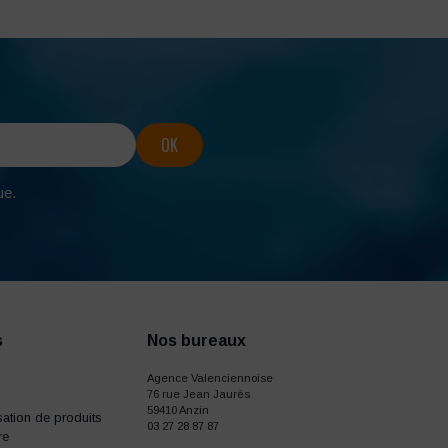
ue.
s
Nos bureaux
Agence Valenciennoise
76 rue Jean Jaurès
59410 Anzin
ation de produits
03 27 28 87 87
re