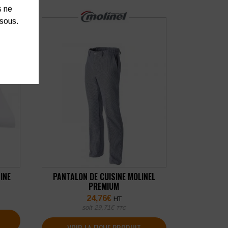
s ne
ssous.
INE
PANTALON DE CUISINE MOLINEL
PREMIUM
24,76
€
HT
soit
29,71
€
TTC